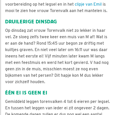
voorbereiding op het legsel en in het
clipje van Emil
is
mooi te zien hoe vrouw Torenvalk aan het mantelen is.
DRUILERIGE DINSDAG
Op dinsdag zat vrouw Torenvalk niet zo lekker in haar
vel. Ze sloeg zelfs twee keer een muis van M af! Wat is
er aan de hand? Rond 15:45 uur begon ze driftig met
kuiltjes graven. En niet veel later om 16:11 uur was daar
ineens het eerste ei! Vijf minuten later kwam M langs
met een feestmuis en werd het kort gevierd. V had nog
geen zin in de muis, misschien moest ze nog even
bijkomen van het persen? Dit hapje kon M dus lekker
voor zichzelf houden.
ÉÉN EI IS GEEN EI
Gemiddeld leggen torenvalken 4 tot 6 eieren per legsel.
En tussen het leggen van ieder ei zit ongeveer 2 dagen.
De komende dagen zullen er dus nog wel een aantal