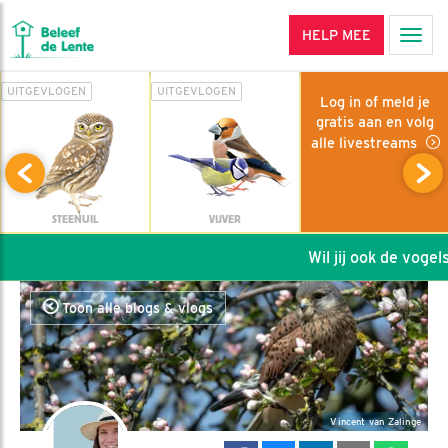
HELP MEE
Men
UITGEVLOGEN
UITGEVLOGEN
Log in of meld je
gratis aan en volg
alle livestreams
STEENUIL
VIJVER
Wil jij ook de vogels 
Toon alle blogs & vlogs
Vincent van Zalinge