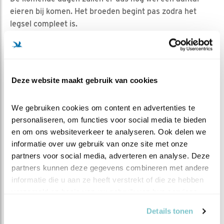
eieren bij komen. Het broeden begint pas zodra het
legsel compleet is.
De afgelopen twee seizoenen werden er 5 eieren
gelegd. Laten we hopen op weer net zo'n mooi jaar
voor de torenvalken!
Deze website maakt gebruik van cookies
Het moment suprême, het leggen van het eerste ei, kijk
je terug in het clipje
Verassing: ei!
We gebruiken cookies om content en advertenties te 
personaliseren, om functies voor social media te bieden 
Headerfoto: Vincent van Zalinge
en om ons websiteverkeer te analyseren. Ook delen we 
informatie over uw gebruik van onze site met onze 
partners voor social media, adverteren en analyse. Deze 
MEER OVER
Vind ik leuk
partners kunnen deze gegevens combineren met andere 
Bewaar deze blog
informatie die u aan ze heeft verstrekt of die ze hebben 
Torenvalk
Alle Beleef de
verzameld op basis van uw gebruik van hun services.
Lente blogs
Details tonen
DEEL DIT BERICHT