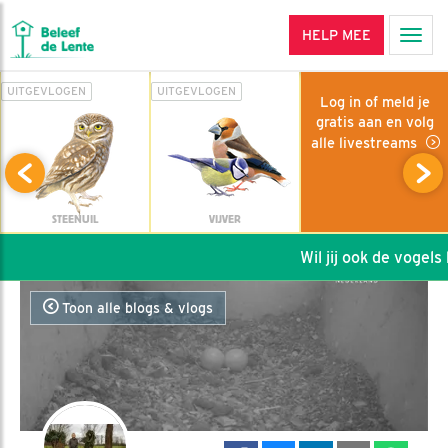
HELP MEE
Men
UITGEVLOGEN
UITGEVLOGEN
Log in of meld je
gratis aan en volg
alle livestreams
STEENUIL
VIJVER
Wil jij ook de vogels h
Toon alle blogs & vlogs