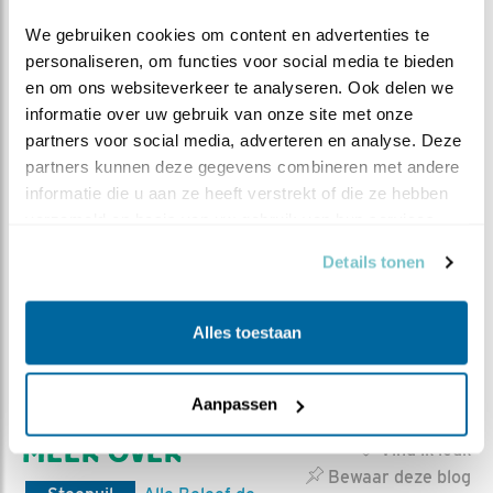
We gebruiken cookies om content en advertenties te 
personaliseren, om functies voor social media te bieden 
en om ons websiteverkeer te analyseren. Ook delen we 
informatie over uw gebruik van onze site met onze 
partners voor social media, adverteren en analyse. Deze 
partners kunnen deze gegevens combineren met andere 
Steenuilenoverleg Nederland (STONE) is een
informatie die u aan ze heeft verstrekt of die ze hebben 
landelijke werkgroep die steenuilenbescherming en
verzameld op basis van uw gebruik van hun services.
-onderzoek coördineert, stimuleert en faciliteert.
Daartoe wordt samengewerkt met relevante
Details tonen
binnen- en buitenlandse, professionele en
vrijwilligersorganisaties. STONE is een
Alles toestaan
vrijwilligersorganisatie, zonder betaalde krachten.
Bezoek de
website van STONE
Aanpassen
MEER OVER
Vind ik leuk
Bewaar deze blog