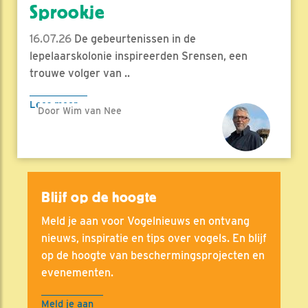
Sprookje
16.07.26
De gebeurtenissen in de
lepelaarskolonie inspireerden Srensen, een
trouwe volger van ..
Lees meer
Door Wim van Nee
Blijf op de hoogte
Meld je aan voor Vogelnieuws en ontvang
nieuws, inspiratie en tips over vogels. En blijf
op de hoogte van beschermingsprojecten en
evenementen.
Meld je aan