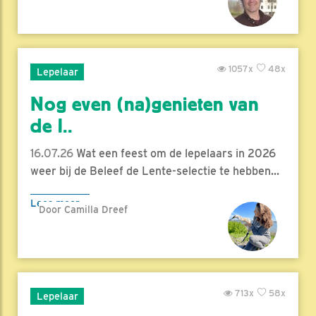
1057x
48x
Lepelaar
Nog even (na)genieten van
de l..
16.07.26
Wat een feest om de lepelaars in 2026
weer bij de Beleef de Lente-selectie te hebben...
Lees meer
Door Camilla Dreef
713x
58x
Lepelaar