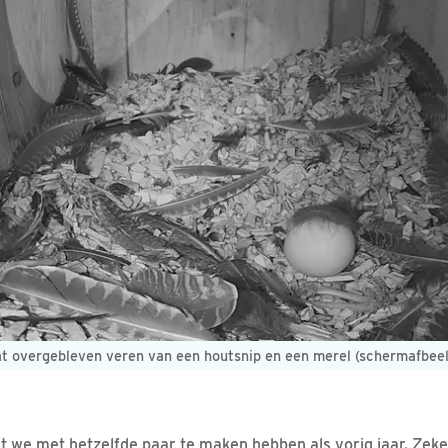
wat overgebleven veren van een houtsnip en een merel (schermafbee
 dat we met hetzelfde paar te maken hebben als vorig jaar. Ze