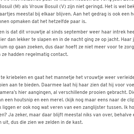
osuil (M) als Vrouw Bosuil (V) zijn niet geringd. Het is wel b
aartjes meestal bij elkaar blijven. Aan het gedrag is ook een 
nen opmaken dat het hetzelfde paar is.
n is dat dit vrouwtje al sinds september weer haar intrek h
ier dan lekker te slapen en in de nacht ging ze op jacht. Haar
orium op gaan zoeken, dus daar hoeft ze niet meer voor te zor
n ze hadden regelmatig contact.
 te kriebelen en gaat het mannetje het vrouwtje weer verleide
ien aan te bieden. Daarmee laat hij haar zien dat hij voor vo
camera’s hier aangingen, al verschillende prooien gebracht. D
n een houtsnip en een merel. (kijk nog maar eens naar de cli
 liggen er ook nog wat veren van een zanglijster tussen. Ik ho
en? Ja zeker, maar daar blijft meestal niks van over, behalve
n uit, dus die zien we zelden in de kast.