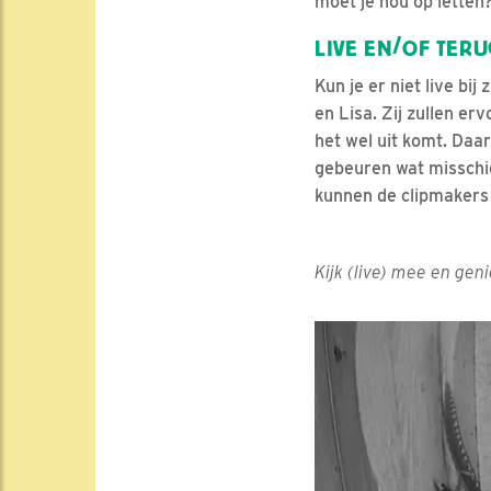
moet je nou op letten?
LIVE EN/OF TER
Kun je er niet live bi
en Lisa. Zij zullen e
het wel uit komt. Daar
gebeuren wat misschien
kunnen de clipmakers 
Kijk (live) mee en gen