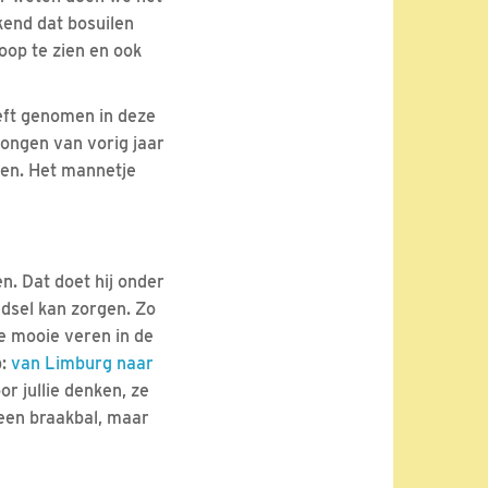
ekend dat bosuilen
hoop te zien en ook
eeft genomen in deze
 jongen van vorig jaar
gen. Het mannetje
n. Dat doet hij onder
edsel kan zorgen. Zo
ie mooie veren in de
p:
van Limburg naar
or jullie denken, ze
 een braakbal, maar