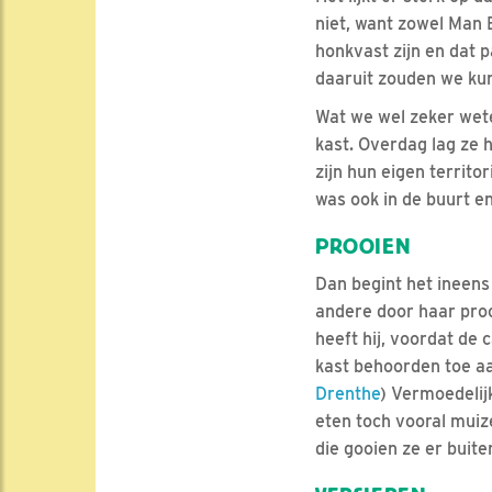
niet, want zowel Man B
honkvast zijn en dat p
daaruit zouden we kun
Wat we wel zeker wete
kast. Overdag lag ze h
zijn hun eigen territ
was ook in de buurt e
PROOIEN
Dan begint het ineens
andere door haar proo
heeft hij, voordat de 
kast behoorden toe aa
Drenthe
) Vermoedelijk
eten toch vooral muiz
die gooien ze er buite