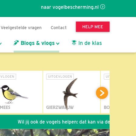
naar vogelbescherming.nl
HELP MEE
Veelgestelde vragen
Contact
Blogs & vlogs
In de klas
EVLOGEN
UITGEVLOGEN
UITGEVLOGEN
MEES
GIERZWALUW
BOSUIL
 jij ook de vogels helpen: dat kan via de link!
*
Seizoen 20