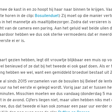
 mee de kast in en zo hoopt hij haar naar binnen te krijgen. V
te horen in de clip:
Bosuilenduet
) Zij moet op die manier vert
en in het mannetje als maaltijdbezorger. Zodra dat versieren is 
cht van de camera een paring. Aan het geluid wat beide uilen 
Daardoor hebben we dus ook sterke vermoedens dat er meerde
rste ei er is.
art gezien hebben, legt dit vrouwtje blijkbaar een muis op v
heel benieuwd of ze dat bij het tweede ei ook gaat doen. Als e
ing hebben we wel, want een gemiddeld broedsel bestaat uit 2
 al sinds 2015 verzamelen van de bosuilen bij Beleef de lente
uur na het eerste ei gelegd wordt. Vorig jaar zat er tussen h
 minuten. Misschien moeten we dus vandaag (donderdag 5 ma
t in de avond. Cijfers liegen niet, maar uilen hebben niks met
ee, dus dat tweede ei kan ook zomaar een paar uur eerder o