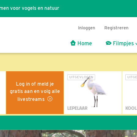
men voor vogels en natuur
Inloggen
Registreren
Home
Filmpjes
UITGEVLOGEN
UITG
Log in of meld je
gratis aan en volg alle
livestreams
LEPELAAR
KOOL
Wil