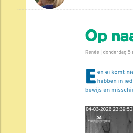
Op na
Renée | donderdag 5
E
en ei komt ni
hebben in ied
bewijs en misschi