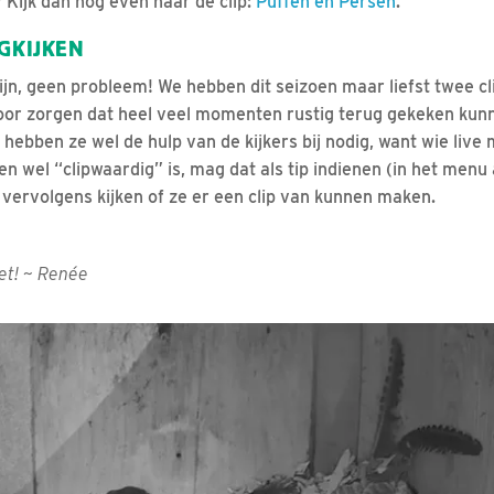
 Kijk dan nog even naar de clip:
Puffen en Persen
.
UGKIJKEN
j zijn, geen probleem! We hebben dit seizoen maar liefst twee
rvoor zorgen dat heel veel momenten rustig terug gekeken k
 hebben ze wel de hulp van de kijkers bij nodig, want wie live m
 wel “clipwaardig” is, mag dat als tip indienen (in het menu 
vervolgens kijken of ze er een clip van kunnen maken.
iet! ~ Renée