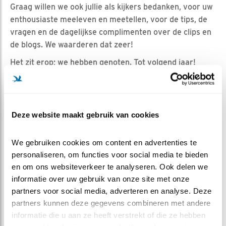
Graag willen we ook jullie als kijkers bedanken, voor uw
enthousiaste meeleven en meetellen, voor de tips, de
vragen en de dagelijkse complimenten over de clips en
de blogs. We waarderen dat zeer!
Het zit erop; we hebben genoten. Tot volgend jaar!
Uw toegewijde bloggers: Anjo, Pascal en Ronald.
Deze website maakt gebruik van cookies
Eerder schreef ik al dat de kast ook komende jaren
gewoon blijft waar hij hoort: in de perenboom. En
uiteraard houden we u op de hoogte van hoe het met
We gebruiken cookies om content en advertenties te 
'onze uilen in Henxel' verdergaat. Tot in lengte van jaren
personaliseren, om functies voor social media te bieden 
als het aan ons ligt!
en om ons websiteverkeer te analyseren. Ook delen we 
informatie over uw gebruik van onze site met onze 
Oh ja,
tikt u er nog snel even eentje in
? Elke bijdrage
partners voor social media, adverteren en analyse. Deze 
helpt er ook volgend jaar weer iets moois van te maken.
partners kunnen deze gegevens combineren met andere 
Dank alvast!
informatie die u aan ze heeft verstrekt of die ze hebben 