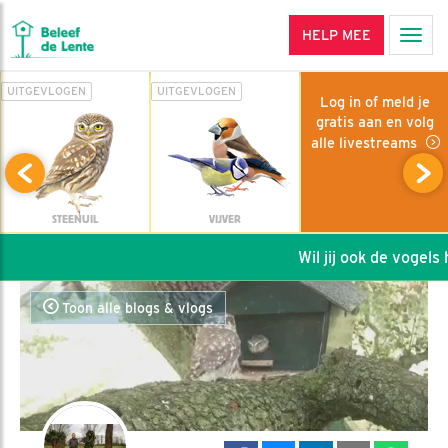
HELP MEE
Men
UITGEVLOGEN
UITGEVLOGEN
Log in of meld je
gratis aan en volg
alle livestreams
STEENUIL
VIJVER
Wil jij ook de vogels h
Toon alle blogs & vlogs