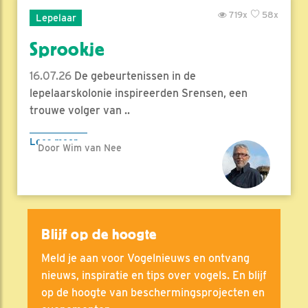
719x
58x
Lepelaar
Sprookje
16.07.26
De gebeurtenissen in de
lepelaarskolonie inspireerden Srensen, een
trouwe volger van ..
Lees meer
Door Wim van Nee
Blijf op de hoogte
Meld je aan voor Vogelnieuws en ontvang
nieuws, inspiratie en tips over vogels. En blijf
op de hoogte van beschermingsprojecten en