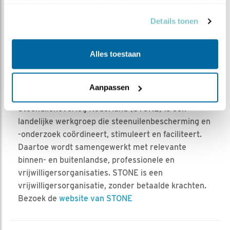
Draagt u de steenuil een warm hart toe? Wordt dan
verzameld op basis van uw gebruik van hun services.
begunstiger van STONE
. Voor € 17,50 per jaar ontvangt u
Details tonen
een keer per jaar het blad Uilen (met daarin veel over de
steenuil) en een uitnodiging voor de landelijke dag.
Alles toestaan
Aanpassen
Steenuilenoverleg Nederland (STONE) is een
landelijke werkgroep die steenuilenbescherming en
-onderzoek coördineert, stimuleert en faciliteert.
Daartoe wordt samengewerkt met relevante
binnen- en buitenlandse, professionele en
vrijwilligersorganisaties. STONE is een
vrijwilligersorganisatie, zonder betaalde krachten.
Bezoek de
website van STONE