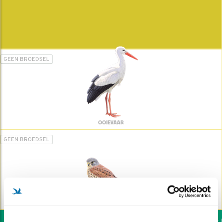
GEEN BROEDSEL
OOIEVAAR
GEEN BROEDSEL
TORENVALK
Wil jij ook de vogels h