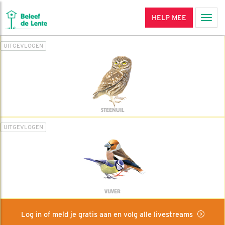
HELP MEE
Men
UITGEVLOGEN
STEENUIL
UITGEVLOGEN
VIJVER
Log in of meld je gratis aan en volg alle livestreams