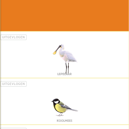
UITGEVLOGEN
LEPELAAR
UITGEVLOGEN
KOOLMEES