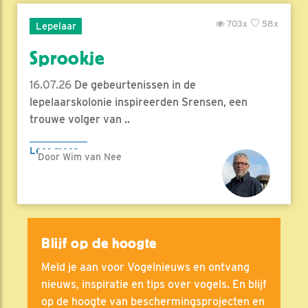
703x
58x
Lepelaar
Sprookje
16.07.26
De gebeurtenissen in de
lepelaarskolonie inspireerden Srensen, een
trouwe volger van ..
Lees meer
Door Wim van Nee
Blijf op de hoogte
Meld je aan voor Vogelnieuws en ontvang
nieuws, inspiratie en tips over vogels. En blijf
op de hoogte van beschermingsprojecten en