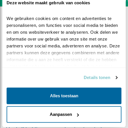
Deze website maakt gebruik van cookies
Toon alle blogs & vlogs
We gebruiken cookies om content en advertenties te 
personaliseren, om functies voor social media te bieden 
en om ons websiteverkeer te analyseren. Ook delen we 
informatie over uw gebruik van onze site met onze 
partners voor social media, adverteren en analyse. Deze 
partners kunnen deze gegevens combineren met andere 
Op grote hoogte
informatie die u aan ze heeft verstrekt of die ze hebben 
Door Dieuwertje Smolenaars
verzameld op basis van uw gebruik van hun services.
Dieuwertje Smolenaars | zondag 3 mei 2020 |
Vind
ik leuk
|
Bewaar deze blog
|
947x |
449x
Details tonen
I
k kreeg dit weekend de kans om het
Alles toestaan
hoogste nest van 'beleef de lente' van
dichtbij te mogen zien. Samen met Martin
Aanpassen
Vink mocht ik de zendmast bij het dorpje 'de