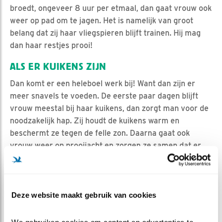
broedt, ongeveer 8 uur per etmaal, dan gaat vrouw ook
weer op pad om te jagen. Het is namelijk van groot
belang dat zij haar vliegspieren blijft trainen. Hij mag
dan haar restjes prooi!
ALS ER KUIKENS ZIJN
Dan komt er een heleboel werk bij! Want dan zijn er
meer snavels te voeden. De eerste paar dagen blijft
vrouw meestal bij haar kuikens, dan zorgt man voor de
noodzakelijk hap. Zij houdt de kuikens warm en
beschermt ze tegen de felle zon. Daarna gaat ook
vrouw weer op prooijacht en zorgen ze samen dat er
eten op tafel staat!
Op de Mortel volop baltsgedrag, maar helaas zonder
resultaat. In Amsterdam is het broeden in volle gang.
Deze website maakt gebruik van cookies
Vooralsnog lijkt het nog goed te gaan met de twee
eitjes.