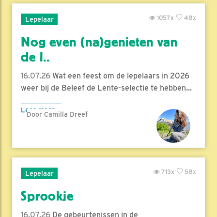
1057x
48x
Lepelaar
Nog even (na)genieten van
de l..
16.07.26
Wat een feest om de lepelaars in 2026
weer bij de Beleef de Lente-selectie te hebben...
Lees meer
Door Camilla Dreef
713x
58x
Lepelaar
Sprookje
16.07.26
De gebeurtenissen in de