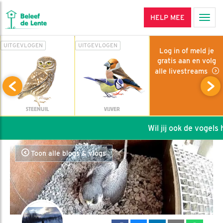
HELP MEE
Men
UITGEVLOGEN
UITGEVLOGEN
Log in of meld je
gratis aan en volg
alle livestreams
STEENUIL
VIJVER
Wil jij ook de vogels he
Toon alle blogs & vlogs