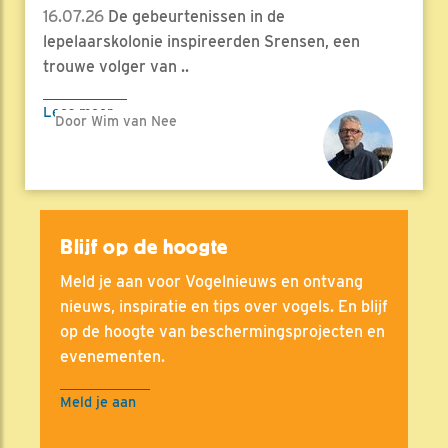
16.07.26
De gebeurtenissen in de
lepelaarskolonie inspireerden Srensen, een
trouwe volger van ..
Lees meer
Door Wim van Nee
Blijf op de hoogte
Meld je aan voor Vogelnieuws en ontvang
nieuws, inspiratie en tips over vogels. En blijf
op de hoogte van beschermingsprojecten en
evenementen.
Meld je aan