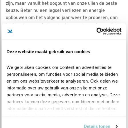
zijn, maar vanuit het oogpunt van onze uilen de beste
keuze. Beter nu een legsel verliezen en energie
opbouwen om het volgend jaar weer te proberen, dan
je eigen leven op het spel zetten om deze eieren uit te
broeden.
Deze website maakt gebruik van cookies
MAAR ZE GEVEN NOG NIET OP
Maar zo ver zijn we zeker nog niet. Hoewel vrouw een
We gebruiken cookies om content en advertenties te 
enkele keer de eieren voor wat langere tijd heeft
personaliseren, om functies voor social media te bieden 
achtergelaten, mogelijk om zelf wat bij te jagen, heeft
en om ons websiteverkeer te analyseren. Ook delen we 
ze het legsel niet opgegeven. Ze broedt trouw door en
informatie over uw gebruik van onze site met onze 
komt na een uitstapje op tijd terug om de eitjes warm te
partners voor social media, adverteren en analyse. Deze 
houden. Hopelijk gaan we binnenkort een stijgende lijn
partners kunnen deze gegevens combineren met andere 
zien in de prooiaanvoer en kan vrouw voldaan door
informatie die u aan ze heeft verstrekt of die ze hebben 
blijven broeden.
verzameld op basis van uw gebruik van hun services.
Details tonen