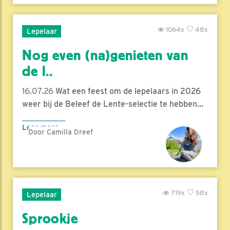
1064x
48x
Lepelaar
Nog even (na)genieten van
de l..
16.07.26
Wat een feest om de lepelaars in 2026
weer bij de Beleef de Lente-selectie te hebben...
Lees meer
Door Camilla Dreef
719x
58x
Lepelaar
Sprookje