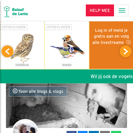
HELP MEE
Men
UITGEVLOGEN
UITGEVLOGEN
Log in of meld je
gratis aan en volg
alle livestreams
STEENUIL
VIJVER
Wil jij ook de vogels h
Toon alle blogs & vlogs