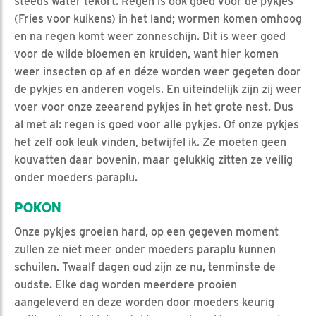
steeds water tekort. Regen is ook goed voor de pykjes
(Fries voor kuikens) in het land; wormen komen omhoog
en na regen komt weer zonneschijn. Dit is weer goed
voor de wilde bloemen en kruiden, want hier komen
weer insecten op af en déze worden weer gegeten door
de pykjes en anderen vogels. En uiteindelijk zijn zij weer
voer voor onze zeearend pykjes in het grote nest. Dus
al met al: regen is goed voor alle pykjes. Of onze pykjes
het zelf ook leuk vinden, betwijfel ik. Ze moeten geen
kouvatten daar bovenin, maar gelukkig zitten ze veilig
onder moeders paraplu.
POKON
Onze pykjes groeien hard, op een gegeven moment
zullen ze niet meer onder moeders paraplu kunnen
schuilen. Twaalf dagen oud zijn ze nu, tenminste de
oudste. Elke dag worden meerdere prooien
aangeleverd en deze worden door moeders keurig