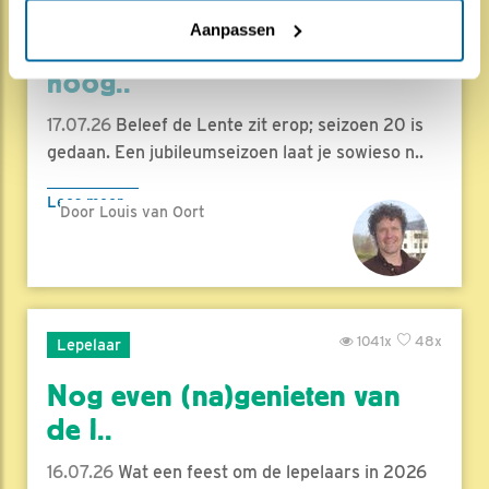
Aanpassen
Herleef de Lente: de vele
hoog..
17.07.26
Beleef de Lente zit erop; seizoen 20 is
gedaan. Een jubileumseizoen laat je sowieso n..
Lees meer
Door Louis van Oort
1041x
48x
Lepelaar
Nog even (na)genieten van
de l..
16.07.26
Wat een feest om de lepelaars in 2026