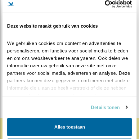
volgende fase in, dan worden de veren ontwikkeld.
Deze fase duurt tot ze ongeveer 55 dagen oud zijn. Een
paar dagen daarna gaan ze hun eerste vlucht maken.
Deze website maakt gebruik van cookies
Maar dat duurt nog wel even, dus voorlopig zitten ze
nog veilig onder moeders paraplu.
We gebruiken cookies om content en advertenties te 
personaliseren, om functies voor social media te bieden 
MEER OVER
Vind ik leuk
en om ons websiteverkeer te analyseren. Ook delen we 
Bewaar deze blog
informatie over uw gebruik van onze site met onze 
Zeearend
Alle Beleef de
partners voor social media, adverteren en analyse. Deze 
Lente blogs
partners kunnen deze gegevens combineren met andere 
informatie die u aan ze heeft verstrekt of die ze hebben 
DEEL DIT BERICHT
verzameld op basis van uw gebruik van hun services.
Details tonen
Alles toestaan
1809x
67x
Natuur en Vogels