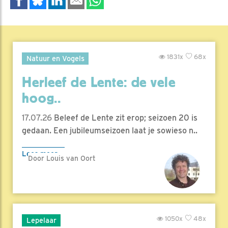
1831x
68x
Natuur en Vogels
Herleef de Lente: de vele
hoog..
17.07.26
Beleef de Lente zit erop; seizoen 20 is
gedaan. Een jubileumseizoen laat je sowieso n..
Lees meer
Door Louis van Oort
1050x
48x
Lepelaar