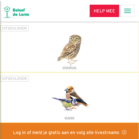
HELP MEE
Men
UITGEVLOGEN
STEENUIL
UITGEVLOGEN
VIJVER
Log in of meld je gratis aan en volg alle livestreams