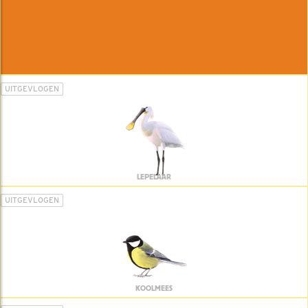
UITGEVLOGEN
LEPELAAR
UITGEVLOGEN
KOOLMEES