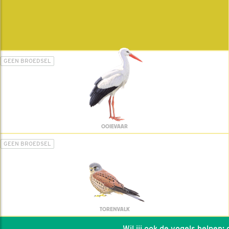
GEEN BROEDSEL
OOIEVAAR
GEEN BROEDSEL
TORENVALK
Wil jij ook de vogels helpen: dat