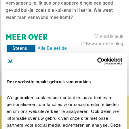
vervanger zijn. Ik gun ons dappere dingie een goed
gevuld buikje, zoals die kuikens in Haarle. Wie weet
waar man vanavond mee komt?
MEER OVER
Vind ik leuk
Bewaar deze blog
Steenuil
Alle Beleef de
Lente blogs
DEEL DIT BERICHT
Deze website maakt gebruik van cookies
We gebruiken cookies om content en advertenties te 
personaliseren, om functies voor social media te bieden 
en om ons websiteverkeer te analyseren. Ook delen we 
1831x
67x
Natuur en Vogels
informatie over uw gebruik van onze site met onze 
partners voor social media, adverteren en analyse. Deze 
Herleef de Lente: de vele