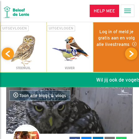
HELP MEE
Men
UITGEVLOGEN
UITGEVLOGEN
Log in of meld je
gratis aan en volg
alle livestreams
STEENUIL
VIJVER
Wil jij ook de vogels
Toon alle blogs & vlogs