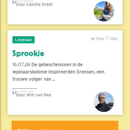
Lees meer
Door Camilla Dreef
704x
58x
Lepelaar
Sprookje
16.07.26
De gebeurtenissen in de
lepelaarskolonie inspireerden Srensen, een
trouwe volger van ..
Lees meer
Door Wim van Nee