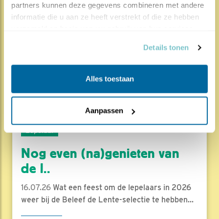
partners kunnen deze gegevens combineren met andere 
hoog..
informatie die u aan ze heeft verstrekt of die ze hebben 
verzameld op basis van uw gebruik van hun services.
17.07.26
Beleef de Lente zit erop; seizoen 20 is
gedaan. Een jubileumseizoen laat je sowieso n..
Details tonen
Lees meer
Door Louis van Oort
Alles toestaan
Aanpassen
1050x
48x
Lepelaar
Nog even (na)genieten van
de l..
16.07.26
Wat een feest om de lepelaars in 2026
weer bij de Beleef de Lente-selectie te hebben...