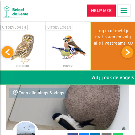
HELP MEE
Men
UITGEVLOGEN
UITGEVLOGEN
Log in of meld je
gratis aan en volg
alle livestreams
STEENUIL
VIJVER
Wil jij ook de vogels 
Toon alle blogs & vlogs