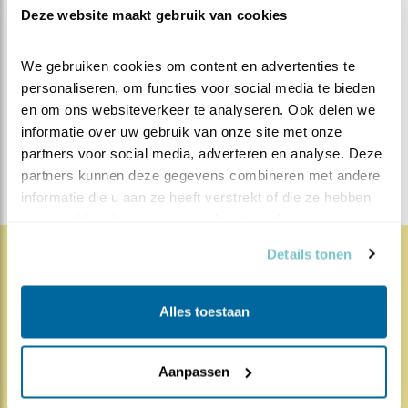
Deze website maakt gebruik van cookies
MEER OVER
Vind ik leuk
Bewaar deze blog
We gebruiken cookies om content en advertenties te 
Huiszwaluw
Alle Beleef de
personaliseren, om functies voor social media te bieden 
Lente blogs
en om ons websiteverkeer te analyseren. Ook delen we 
informatie over uw gebruik van onze site met onze 
DEEL DIT BERICHT
partners voor social media, adverteren en analyse. Deze 
partners kunnen deze gegevens combineren met andere 
informatie die u aan ze heeft verstrekt of die ze hebben 
verzameld op basis van uw gebruik van hun services.
Details tonen
1841x
68x
Natuur en Vogels
Alles toestaan
Herleef de Lente: de vele
hoog..
Aanpassen
17.07.26
Beleef de Lente zit erop; seizoen 20 is