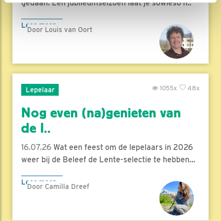
gedaan. Een jubileumseizoen laat je sowieso n..
Lees meer
Door Louis van Oort
1055x
48x
Lepelaar
Nog even (na)genieten van
de l..
16.07.26
Wat een feest om de lepelaars in 2026
weer bij de Beleef de Lente-selectie te hebben...
Lees meer
Door Camilla Dreef