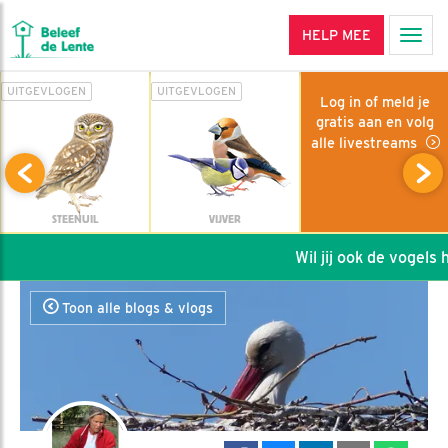
HELP MEE
Men
UITGEVLOGEN
UITGEVLOGEN
Log in of meld je
gratis aan en volg
alle livestreams
STEENUIL
VIJVER
Wil jij ook de vogels he
Toon alle blogs & vlogs