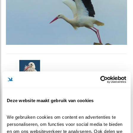
STORK, de Engelse naam voor een echte
Nederlandse vogel: de ooievaar. STORK is een
vrijwilligersorganisatie, die zich belangeloos inzet
Deze website maakt gebruik van cookies
voor de ooievaars in Nederland. In de jaren zestig
waren de ooievaar in Nederland vrijwel
We gebruiken cookies om content en advertenties te 
uitgestorven, door het gebruik van zware
personaliseren, om functies voor social media te bieden 
pesticiden zoals DDT. Om de ooievaar te laten
en om ons websiteverkeer te analyseren. Ook delen we 