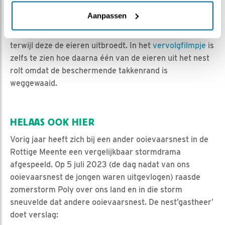
gevolgen voor een populair ooievaarsnest waar een
Aanpassen
webcam van SEO/BirdLife
op gericht staat. Te zien is
hoe sterke windstoten het nest en de ooievaar optillen
terwijl deze de eieren uitbroedt. In het
vervolgfilmpje
is
zelfs te zien hoe daarna één van de eieren uit het nest
rolt omdat de beschermende takkenrand is
weggewaaid.
HELAAS OOK HIER
Vorig jaar heeft zich bij een ander ooievaarsnest in de
Rottige Meente een vergelijkbaar stormdrama
afgespeeld. Op 5 juli 2023 (de dag nadat van ons
ooievaarsnest de jongen waren uitgevlogen) raasde
zomerstorm Poly over ons land en in die storm
sneuvelde dat andere ooievaarsnest. De nest’gastheer’
doet verslag: