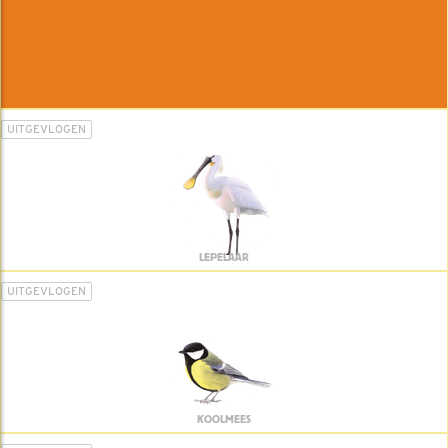
UITGEVLOGEN
LEPELAAR
UITGEVLOGEN
KOOLMEES