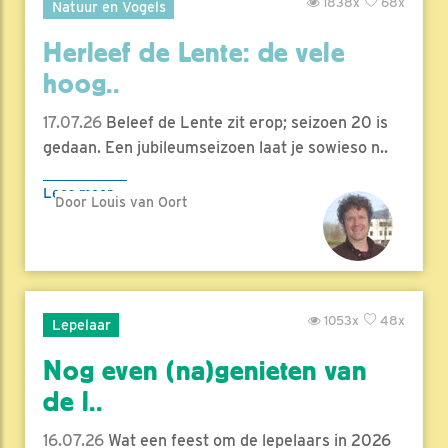
1838x
68x
Natuur en Vogels
Herleef de Lente: de vele
hoog..
17.07.26
Beleef de Lente zit erop; seizoen 20 is
gedaan. Een jubileumseizoen laat je sowieso n..
Lees meer
Door Louis van Oort
1053x
48x
Lepelaar
Nog even (na)genieten van
de l..
16.07.26
Wat een feest om de lepelaars in 2026