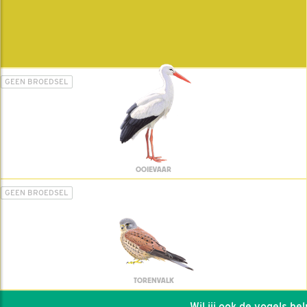
GEEN BROEDSEL
OOIEVAAR
GEEN BROEDSEL
TORENVALK
Wil jij ook de vogels helpe