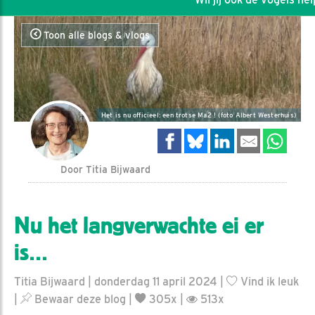
Toon alle blogs & vlogs
Het is nu officieel: een trotse Ma2 ! (foto Albert Westerhuis)
Door Titia Bijwaard
Nu het langverwachte ei er
is…
Titia Bijwaard | donderdag 11 april 2024 |
Vind ik leuk
|
Bewaar deze blog
|
305x |
513x