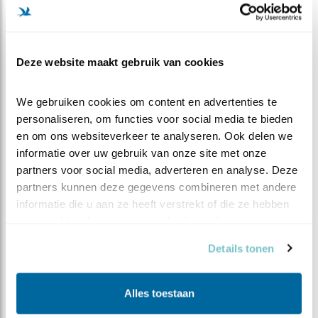
Deze website maakt gebruik van cookies
We gebruiken cookies om content en advertenties te 
personaliseren, om functies voor social media te bieden 
en om ons websiteverkeer te analyseren. Ook delen we 
informatie over uw gebruik van onze site met onze 
partners voor social media, adverteren en analyse. Deze 
partners kunnen deze gegevens combineren met andere 
Omgewaaid buurtnest met slachtoffer (5 juli 2023) en het
informatie die u aan ze heeft verstrekt of die ze hebben 
nieuwe nest: zie verslag onder 'Helaas ook hier'
verzameld op basis van uw gebruik van hun services.
Details tonen
ZOALS EEN STORM
Alles toestaan
Eind maart had een hevige storm in Spanje ernstige