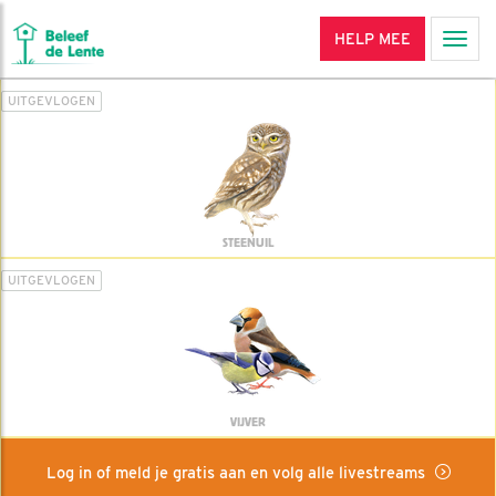
HELP MEE
Men
UITGEVLOGEN
STEENUIL
UITGEVLOGEN
VIJVER
Log in of meld je gratis aan en volg alle livestreams