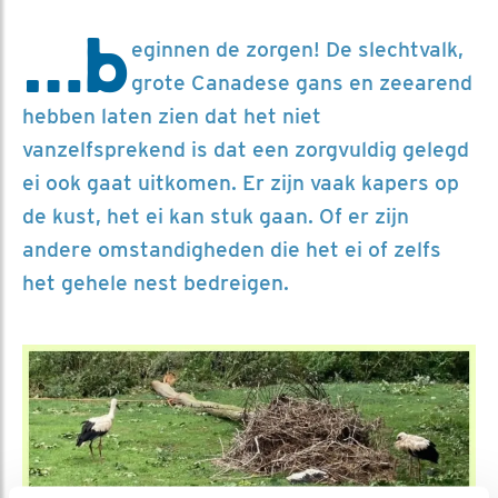
…b
eginnen de zorgen! De slechtvalk,
grote Canadese gans en zeearend
hebben laten zien dat het niet
vanzelfsprekend is dat een zorgvuldig gelegd
ei ook gaat uitkomen. Er zijn vaak kapers op
de kust, het ei kan stuk gaan. Of er zijn
andere omstandigheden die het ei of zelfs
het gehele nest bedreigen.