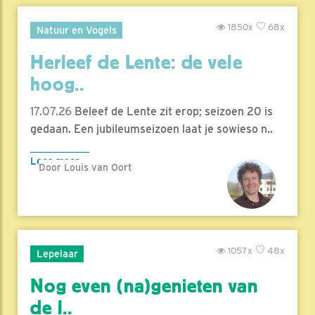
1850x
68x
Natuur en Vogels
Herleef de Lente: de vele
hoog..
17.07.26
Beleef de Lente zit erop; seizoen 20 is
gedaan. Een jubileumseizoen laat je sowieso n..
Lees meer
Door Louis van Oort
1057x
48x
Lepelaar
Nog even (na)genieten van
de l..