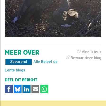
MEER OVER
Vind ik leuk
Bewaar deze blog
Zeearend
Alle Beleef de
Lente blogs
DEEL DIT BERICHT