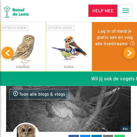
HELP MEE
Men
UITGEVLOGEN
UITGEVLOGEN
Log in of meld je
gratis aan en volg
alle livestreams
STEENUIL
VIJVER
Wil jij ook de vogels he
Toon alle blogs & vlogs
BDL