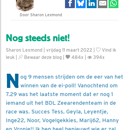
Door Sharon Lexmond
Nog steeds niet!
Sharon Lexmond | vrijdag 11 maart 2022 |
Vind ik
leuk
|
Bewaar deze blog
|
484x |
394x
N
og 9 mensen strijden om de eer van het
winnen van de ei-poll! Vanochtend om
7.29 was het laatste moment dat er nog 1
iemand uit het BDL Zeearendenteam in de
race was. Succes Tess, Geyla, Leyentje,
Inge22, Noor, Vogelgekkies, Marij62, Hanny
en Vronie!! Ik ben heel benieuwd wie er zal