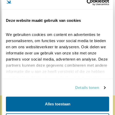
vogels een handje helpen door een ondiepe schaal (of
een diepere schaal met een steen erin) met water te
plaatsen. Zo kunnen de vogels in uw tuin ook
langskomen voor een slokje water of een verfrissend
Deze website maakt gebruik van cookies
bad.
We gebruiken cookies om content en advertenties te 
personaliseren, om functies voor social media te bieden 
MEER OVER
Vind ik leuk
en om ons websiteverkeer te analyseren. Ook delen we 
Bewaar deze blog
informatie over uw gebruik van onze site met onze 
Merel
Alle Beleef de Lente
partners voor social media, adverteren en analyse. Deze 
blogs
partners kunnen deze gegevens combineren met andere 
informatie die u aan ze heeft verstrekt of die ze hebben 
DEEL DIT BERICHT
verzameld op basis van uw gebruik van hun services.
Details tonen
Alles toestaan
1831x
68x
Natuur en Vogels