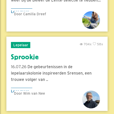
weer bij de Beleef de Lente-selectie te hebben...
Lees meer
Door Camilla Dreef
704x
58x
Lepelaar
Sprookje
16.07.26
De gebeurtenissen in de
lepelaarskolonie inspireerden Srensen, een
trouwe volger van ..
Lees meer
Door Wim van Nee