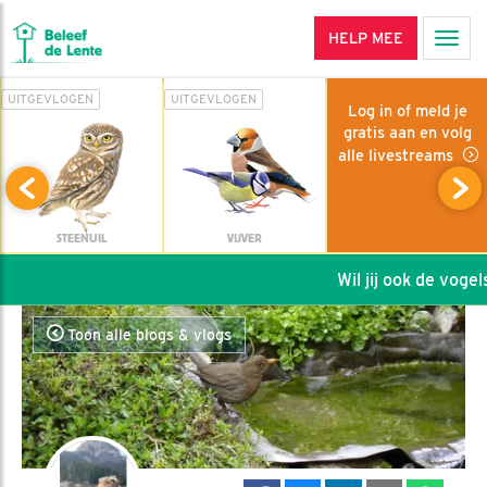
HELP MEE
Men
UITGEVLOGEN
UITGEVLOGEN
Log in of meld je
gratis aan en volg
alle livestreams
STEENUIL
VIJVER
Wil jij ook de vogels 
Toon alle blogs & vlogs