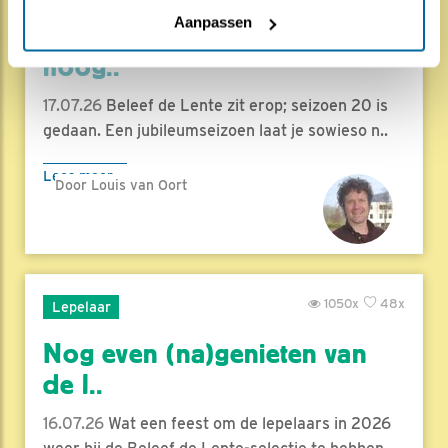
Aanpassen
Herleef de Lente: de vele
hoog..
17.07.26
Beleef de Lente zit erop; seizoen 20 is
gedaan. Een jubileumseizoen laat je sowieso n..
Lees meer
Door Louis van Oort
1050x
48x
Lepelaar
Nog even (na)genieten van
de l..
16.07.26
Wat een feest om de lepelaars in 2026