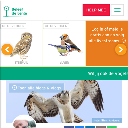
HELP MEE
Men
UITGEVLOGEN
UITGEVLOGEN
Log in of meld je
gratis aan en volg
alle livestreams
STEENUIL
VIJVER
Wil jij ook de vogels 
Toon alle blogs & vlogs
foto: Niels Andeweg