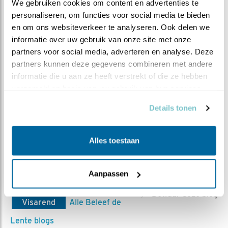
We gebruiken cookies om content en advertenties te 
personaliseren, om functies voor social media te bieden 
en om ons websiteverkeer te analyseren. Ook delen we 
informatie over uw gebruik van onze site met onze 
partners voor social media, adverteren en analyse. Deze 
partners kunnen deze gegevens combineren met andere 
informatie die u aan ze heeft verstrekt of die ze hebben 
verzameld op basis van uw gebruik van hun services.
Details tonen
Het blijft bijzonder om bijna elke dag visarenden te zien
Alles toestaan
vliegen!
Aanpassen
MEER OVER
Vind ik leuk
Bewaar deze blog
Visarend
Alle Beleef de
Lente blogs