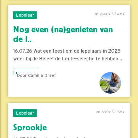
1040x
48x
Lepelaar
Nog even (na)genieten van
de l..
16.07.26
Wat een feest om de lepelaars in 2026
weer bij de Beleef de Lente-selectie te hebben...
Lees meer
Door Camilla Dreef
699x
58x
Lepelaar
Sprookje