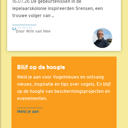
16.07.26
De gebeurtenissen in de
lepelaarskolonie inspireerden Srensen, een
trouwe volger van ..
Lees meer
Door Wim van Nee
Blijf op de hoogte
Meld je aan voor Vogelnieuws en ontvang
nieuws, inspiratie en tips over vogels. En blijf
op de hoogte van beschermingsprojecten en
evenementen.
Meld je aan