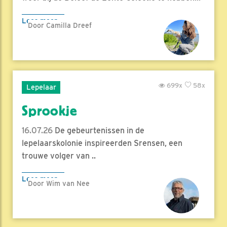
Lees meer
Door Camilla Dreef
699x
58x
Lepelaar
Sprookje
16.07.26
De gebeurtenissen in de
lepelaarskolonie inspireerden Srensen, een
trouwe volger van ..
Lees meer
Door Wim van Nee