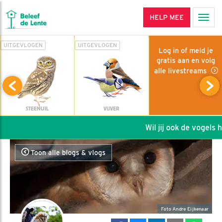
HELP MEE
Men
UITGEVLOGEN
UITGEVLOGEN
Log in of meld je
gratis aan en volg
alle livestreams
STEENUIL
VIJVER
Wil jij ook de vogels he
Toon alle blogs & vlogs
Foto Andre Eijkenaar