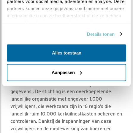
partners voor social media, adverteren en analyse. Deze 
partners kunnen deze gegevens combineren met andere 
informatie die u aan ze heeft verstrekt of die ze hebben 
SKWN STONE OWN
verzameld op basis van uw gebruik van hun services.
Details tonen
Alles toestaan
De stichting Kerkuilenwerkgroep heeft tot doel het
‘beschermen van de kerkuil’ door ‘het geven van
Aanpassen
voorlichting en educatie, door het plaatsen van
nestkasten en het verzamelen en registreren van
gegevens’. De stichting is een overkoepelende
landelijke organisatie met ongeveer 1.000
vrijwilligers, die werkzaam zijn in 16 regio’s die
landelijk ruim 10.000 kerkuilnestkasten beheren en
controleren. Dankzij de inspanningen van deze
vrijwilligers en de medewerking van boeren en