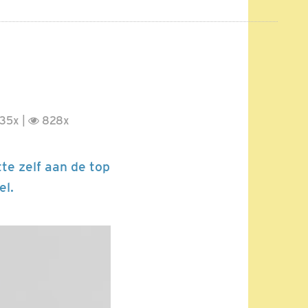
35x |
828x
tte zelf aan de top
el.