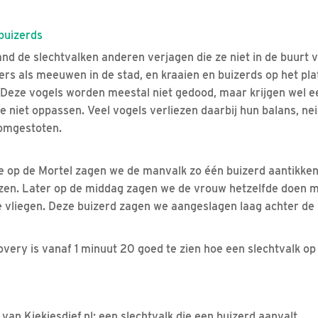
buizerds
and de slechtvalken anderen verjagen die ze niet in de buurt 
pers als meeuwen in de stad, en kraaien en buizerds op het plat
. Deze vogels worden meestal niet gedood, maar krijgen wel ee
ze niet oppassen. Veel vogels verliezen daarbij hun balans, ne
omgestoten.
e op de Mortel zagen we de manvalk zo één buizerd aantikken
zen. Later op de middag zagen we de vrouw hetzelfde doen m
de vliegen. Deze buizerd zagen we aangeslagen laag achter de
very is vanaf 1 minuut 20 goed te zien hoe een slechtvalk op 
an Kiekjesdief.nl: een slechtvalk die een buizerd aanvalt.