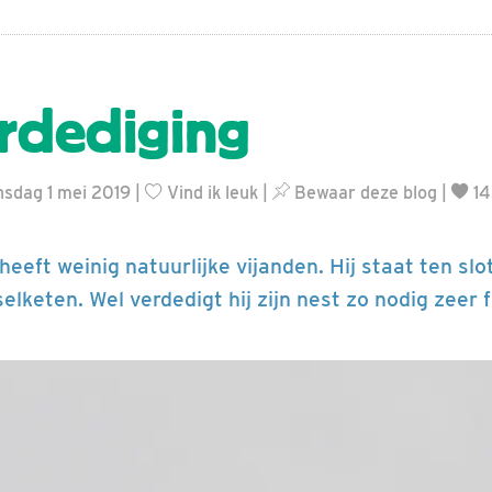
rdediging
sdag 1 mei 2019 |
Vind ik leuk
|
Bewaar deze blog
|
14
heeft weinig natuurlijke vijanden. Hij staat ten slo
elketen. Wel verdedigt hij zijn nest zo nodig zeer f