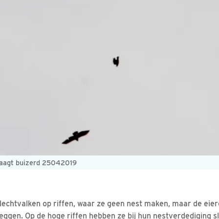
jaagt buizerd 25042019
lechtvalken op riffen, waar ze geen nest maken, maar de eier
 leggen. Op de hoge riffen hebben ze bij hun nestverdediging s