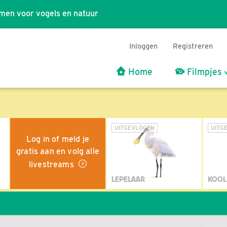
men voor vogels en natuur
Inloggen
Registreren
Home
Filmpjes
UITGEVLOGEN
UITG
Log in of meld je
gratis aan en volg alle
livestreams
LEPELAAR
KOOL