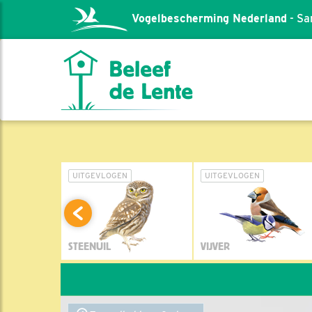
Vogelbescherming Nederland
- Sa
L
UITGEVLOGEN
UITGEVLOGEN
STEENUIL
VIJVER