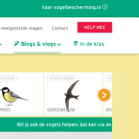
naar vogelbescherming.nl
HELP MEE
Veelgestelde vragen
Contact
Blogs & vlogs
In de klas
EVLOGEN
UITGEVLOGEN
UITGEVLOGEN
MEES
GIERZWALUW
BOSUIL
Wil jij ook de vogels helpen: dat kan via de link!
*
Seizoen