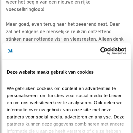
weer het begin van een nieuwe en rijke
voedselkringloop!
Maar goed, even terug naar het zeearend nest. Daar
zal het volgens de menselijke reukzin ontzettend
stinken naar rottende vis- en vleesresten. Alleen denk
ik niet dat de zeearenden die geur als overlast ervaren.
Zeearenden hebben, naast een scherpe blik, tevens een
goed ontwikkeld reukvermogen. Het zijn immers ook
aaseters, die op grote afstand kunnen ruiken of en in
Deze website maakt gebruik van cookies
welke richting zij in het veld een dood dier kunnen
vinden. Het zou best eens kunnen dat zij juist de (voor
We gebruiken cookies om content en advertenties te 
onze neuzen vieze) nestgeur ervaren als de voor veel
personaliseren, om functies voor social media te bieden 
mensen aangename geur van vers gebakken brood.
en om ons websiteverkeer te analyseren. Ook delen we 
informatie over uw gebruik van onze site met onze 
BLIJF GENIETEN
partners voor social media, adverteren en analyse. Deze 
Hoe dan ook, blijf voorlopig genieten van de geurloze
partners kunnen deze gegevens combineren met andere 
beelden via de webcam. Als alles goed gaat, dan zullen
informatie die u aan ze heeft verstrekt of die ze hebben 