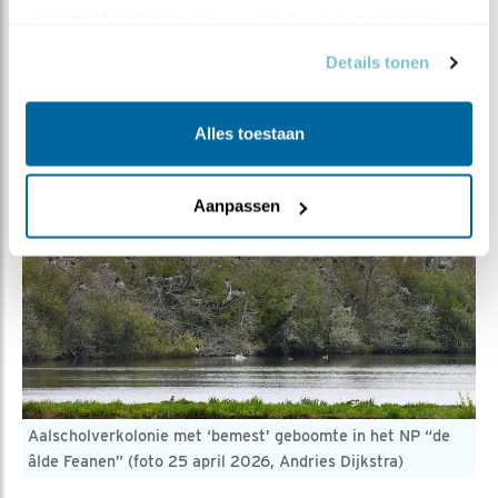
de nu nog ‘pykjes’ rond de eerste week van juli het nest
verzameld op basis van uw gebruik van hun services.
gaan verlaten. En … een ieder is welkom om zelf eens
Details tonen
te gaan kijken in de l
eefomgeving van de zeearenden.
Alles toestaan
Aanpassen
Aalscholverkolonie met ‘bemest’ geboomte in het NP “de
âlde Feanen” (foto 25 april 2026, Andries Dijkstra)