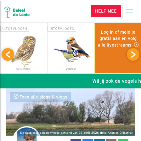
HELP MEE
Men
UITGEVLOGEN
UITGEVLOGEN
Log in of meld je
gratis aan en volg
alle livestreams
STEENUIL
VIJVER
Wil jij ook de vogels he
Toon alle blogs & vlogs
De nestlocatie in de vroege ochtend van 25 april 2026 (foto Andries Dijkstra)