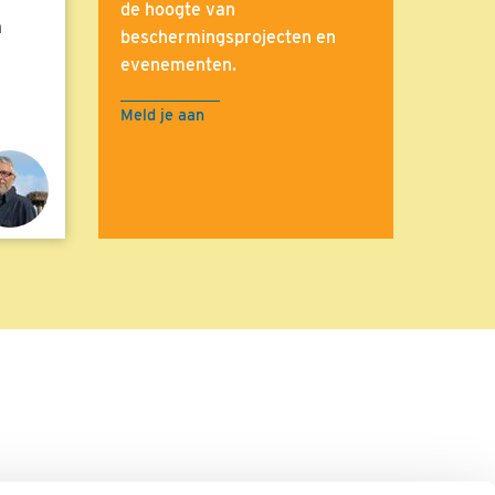
de hoogte van
n
beschermingsprojecten en
evenementen.
Meld je aan