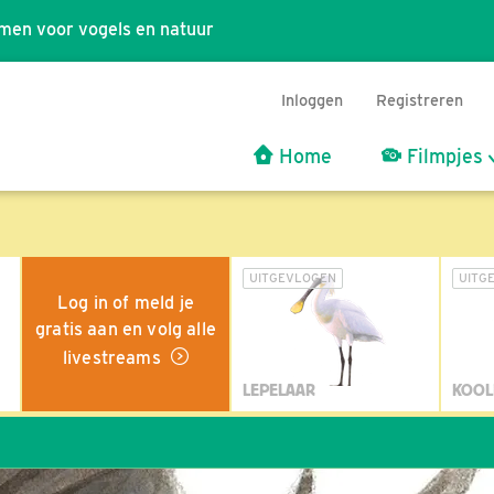
men voor vogels en natuur
Inloggen
Registreren
Home
Filmpjes
UITGEVLOGEN
UITG
Log in of meld je
gratis aan en volg alle
livestreams
LEPELAAR
KOOL