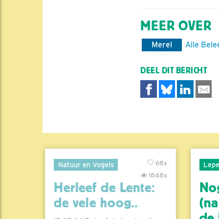
MEER OVER
Merel
Alle Bele
DEEL DIT BERICHT
68x
Natuur en Vogels
Lepe
1848x
Herleef de Lente:
No
de vele hoog..
(na
de l