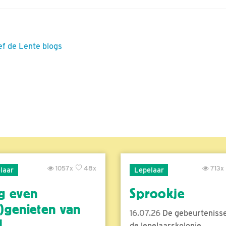
ef de Lente blogs
1057x
48x
713x
laar
Lepelaar
g even
Sprookje
)genieten van
16.07.26
De gebeurtenisse
..
de lepelaarskolonie