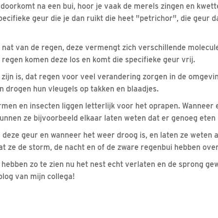
oorkomt na een bui, hoor je vaak de merels zingen en kwette
 specifieke geur die je dan ruikt die heet "petrichor", die geur d
nat van de regen, deze vermengt zich verschillende molecule
 regen komen deze los en komt die specifieke geur vrij.
 zijn is, dat regen voor veel verandering zorgen in de omge
 drogen hun vleugels op takken en blaadjes.
men en insecten liggen letterlijk voor het oprapen. Wanneer 
unnen ze bijvoorbeeld elkaar laten weten dat er genoeg eten 
s deze geur en wanneer het weer droog is, en laten ze weten 
at ze de storm, de nacht en of de zware regenbui hebben over
 hebben zo te zien nu het nest echt verlaten en de sprong g
blog van mijn collega!