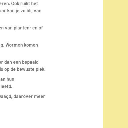
ren. Ook ruikt het
aar kan je zo blij van
n van planten- en of
ving. Wormen komen
er dan een bepaald
is op de bewuste plek.
aan hun
leefd.
ewaagd, daarover meer