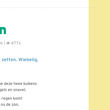
jn
x |
477x
 zetten. Wiebelig,
hoe deze twee kuikens
gels en snavel.
a regen komt
 nu de zon.