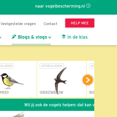
naar vogelbescherming.nl
HELP MEE
Veelgestelde vragen
Contact
Blogs & vlogs
In de klas
EVLOGEN
UITGEVLOGEN
UITGEVLOGEN
MEES
GIERZWALUW
BOSUIL
Wil jij ook de vogels helpen: dat kan via de link!
*