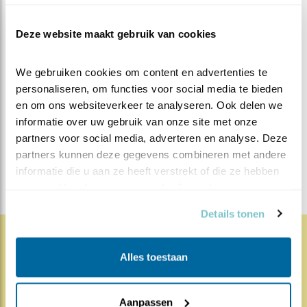
kuiken ook een zonnestraaltje.
Deze website maakt gebruik van cookies
MEER OVER
We gebruiken cookies om content en advertenties te 
Vind ik leuk
personaliseren, om functies voor social media te bieden 
Bewaar deze blog
Bosuil
Alle Beleef de Lente
en om ons websiteverkeer te analyseren. Ook delen we 
informatie over uw gebruik van onze site met onze 
blogs
partners voor social media, adverteren en analyse. Deze 
partners kunnen deze gegevens combineren met andere 
DEEL DIT BERICHT
informatie die u aan ze heeft verstrekt of die ze hebben 
verzameld op basis van uw gebruik van hun services.
Details tonen
Alles toestaan
1868x
68x
Natuur en Vogels
Herleef de Lente: de vele
Aanpassen