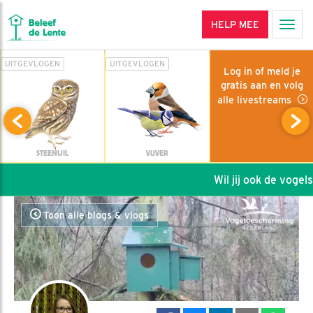
HELP MEE
Men
UITGEVLOGEN
UITGEVLOGEN
Log in of meld je
gratis aan en volg
alle livestreams
STEENUIL
VIJVER
Wil jij ook de vogels 
Toon alle blogs & vlogs