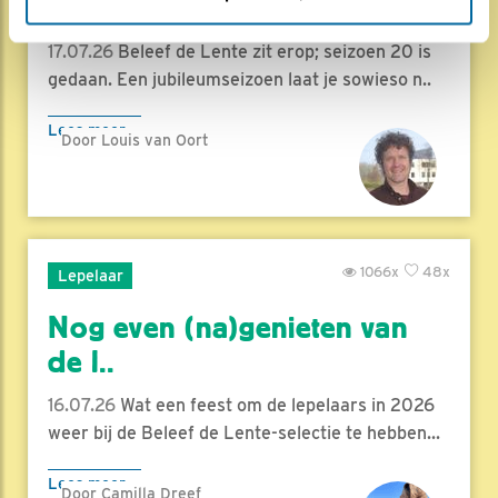
hoog..
17.07.26
Beleef de Lente zit erop; seizoen 20 is
gedaan. Een jubileumseizoen laat je sowieso n..
Lees meer
Door Louis van Oort
1066x
48x
Lepelaar
Nog even (na)genieten van
de l..
16.07.26
Wat een feest om de lepelaars in 2026
weer bij de Beleef de Lente-selectie te hebben...
Lees meer
Door Camilla Dreef