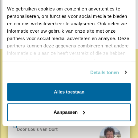
We gebruiken cookies om content en advertenties te 
Lente blogs
personaliseren, om functies voor social media te bieden 
DEEL DIT BERICHT
en om ons websiteverkeer te analyseren. Ook delen we 
informatie over uw gebruik van onze site met onze 
partners voor social media, adverteren en analyse. Deze 
partners kunnen deze gegevens combineren met andere 
informatie die u aan ze heeft verstrekt of die ze hebben 
verzameld op basis van uw gebruik van hun services.
1835x
68x
Natuur en Vogels
Details tonen
Herleef de Lente: de vele
hoog..
Alles toestaan
17.07.26
Beleef de Lente zit erop; seizoen 20 is
Aanpassen
gedaan. Een jubileumseizoen laat je sowieso n..
Lees meer
Door Louis van Oort