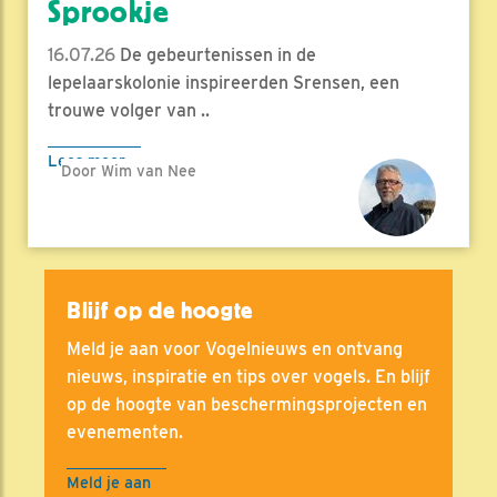
Sprookje
16.07.26
De gebeurtenissen in de
lepelaarskolonie inspireerden Srensen, een
trouwe volger van ..
Lees meer
Door Wim van Nee
Blijf op de hoogte
Meld je aan voor Vogelnieuws en ontvang
nieuws, inspiratie en tips over vogels. En blijf
op de hoogte van beschermingsprojecten en
evenementen.
Meld je aan