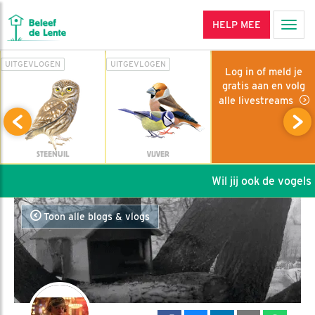
HELP MEE
Men
UITGEVLOGEN
UITGEVLOGEN
Log in of meld je
gratis aan en volg
alle livestreams
STEENUIL
VIJVER
Wil jij ook de vogels h
Toon alle blogs & vlogs