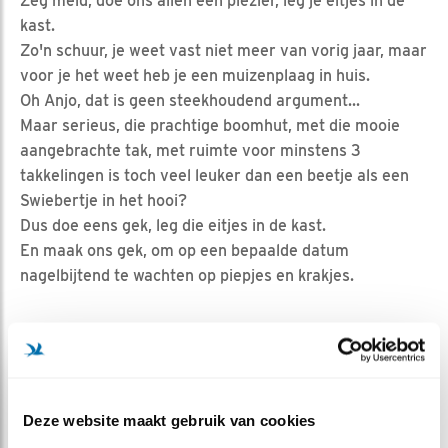
Zeg meid, doe ons allen een plezier, leg je eitjes in de
kast.
Zo'n schuur, je weet vast niet meer van vorig jaar, maar
voor je het weet heb je een muizenplaag in huis.
Oh Anjo, dat is geen steekhoudend argument...
Maar serieus, die prachtige boomhut, met die mooie
aangebrachte tak, met ruimte voor minstens 3
takkelingen is toch veel leuker dan een beetje als een
Swiebertje in het hooi?
Dus doe eens gek, leg die eitjes in de kast.
En maak ons gek, om op een bepaalde datum
nagelbijtend te wachten op piepjes en krakjes.
Zo jammer dat ze niet kan lezen.
MEER OVER
Vind ik leuk
Deze website maakt gebruik van cookies
Bewaar deze blog
Steenuil
Alle Beleef de