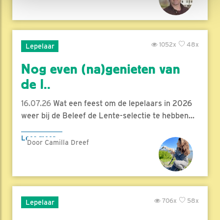
1052x
48x
Lepelaar
Nog even (na)genieten van
de l..
16.07.26
Wat een feest om de lepelaars in 2026
weer bij de Beleef de Lente-selectie te hebben...
Lees meer
Door Camilla Dreef
706x
58x
Lepelaar