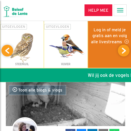
HELP MEE
Men
UITGEVLOGEN
UITGEVLOGEN
Log in of meld je
gratis aan en volg
alle livestreams
STEENUIL
VIJVER
Wil jij ook de vogels h
Toon alle blogs & vlogs