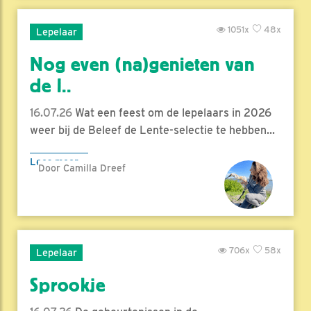
1051x
48x
Lepelaar
Nog even (na)genieten van
de l..
16.07.26
Wat een feest om de lepelaars in 2026
weer bij de Beleef de Lente-selectie te hebben...
Lees meer
Door Camilla Dreef
706x
58x
Lepelaar
Sprookje