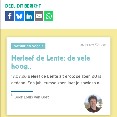
DEEL DIT BERICHT
1832x
68x
Natuur en Vogels
Herleef de Lente: de vele
hoog..
17.07.26
Beleef de Lente zit erop; seizoen 20 is
gedaan. Een jubileumseizoen laat je sowieso n..
Lees meer
Door Louis van Oort