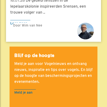
16.07.26
De gebeurtenissen in de
lepelaarskolonie inspireerden Srensen, een
trouwe volger van ..
Lees meer
Door Wim van Nee
Blijf op de hoogte
Meld je aan voor Vogelnieuws en ontvang
nieuws, inspiratie en tips over vogels. En blijf
op de hoogte van beschermingsprojecten en
evenementen.
Meld je aan