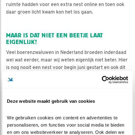
ruimte hadden voor een extra nest online en toen ook
daar groen licht kwam kon het los gaan.
MAAR IS DAT NIET EEN BEETJE LAAT
EIGENLIJK?
Veel boerenzwaluwen in Nederland broeden inderdaad
wel wat eerder, maar wij weten eigenlijk niet beter. Hier
is nog nooit een nest voor begin juni gestart en ook dit
jaar dus weer niet. We hebben wel eens het idee dat het
misschien een tweede nest is (is wel wat vroeg) of een
vervolglegsel (als het eerste nest mislukt is), maar
waarom ze dan het jaar erna niet gewoon gelijk hier
Deze website maakt gebruik van cookies
beginnen is dan ook niet echt duidelijk.
Bij het schrijven van dit blog liggen er al 5 (!) eitjes in
We gebruiken cookies om content en advertenties te 
het nest. Ik heb met een spiegeltje bijna alle dagen 2x
personaliseren, om functies voor social media te bieden 
gekeken en dit was het legschema dat V boerenzwaluw
en om ons websiteverkeer te analyseren. Ook delen we 