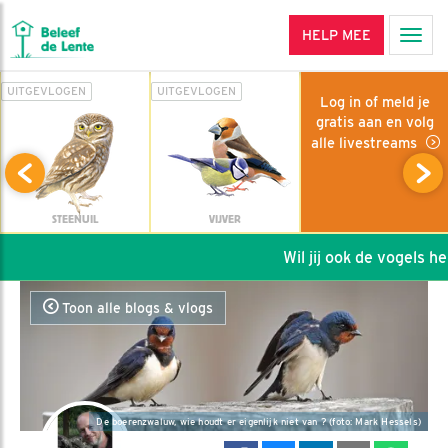
HELP MEE
Men
UITGEVLOGEN
UITGEVLOGEN
Log in of meld je
gratis aan en volg
alle livestreams
STEENUIL
VIJVER
Wil jij ook de vogels helpe
Toon alle blogs & vlogs
De boerenzwaluw, wie houdt er eigenlijk niet van ? (foto: Mark Hessels)