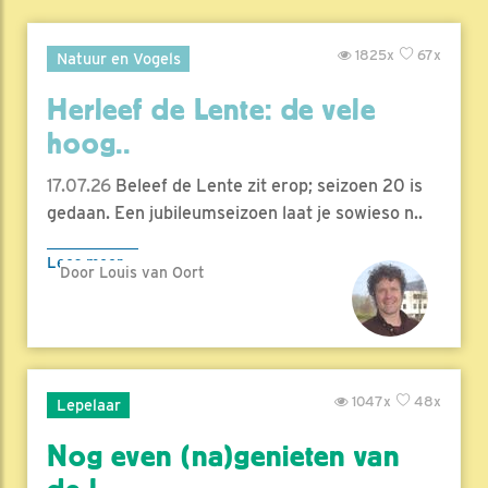
1825x
67x
Natuur en Vogels
Herleef de Lente: de vele
hoog..
17.07.26
Beleef de Lente zit erop; seizoen 20 is
gedaan. Een jubileumseizoen laat je sowieso n..
Lees meer
Door Louis van Oort
1047x
48x
Lepelaar
Nog even (na)genieten van