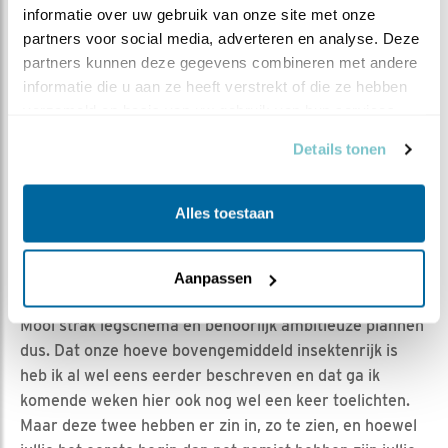
gekozen heeft.
informatie over uw gebruik van onze site met onze 
partners voor social media, adverteren en analyse. Deze 
3 juni (10:00h/20:00h) 0 / --
partners kunnen deze gegevens combineren met andere 
4 juni (10:00h/20:00h) 1 / 1
informatie die u aan ze heeft verstrekt of die ze hebben 
verzameld op basis van uw gebruik van hun services.
5 juni (10:00h/20:00h) 2 / 2
Details tonen
6 juni (10:00h/20:00h) 3 / --
7 juni (10:00h/20:00h) 4 / 4
Alles toestaan
8 juni (10:00h/20:00h) 5 / 5
9 juni (10:00h/20:00h) 5 / 5
Aanpassen
Mooi strak legschema en behoorlijk ambitieuze plannen
dus. Dat onze hoeve bovengemiddeld insektenrijk is
heb ik al wel eens eerder beschreven en dat ga ik
komende weken hier ook nog wel een keer toelichten.
Maar deze twee hebben er zin in, zo te zien, en hoewel