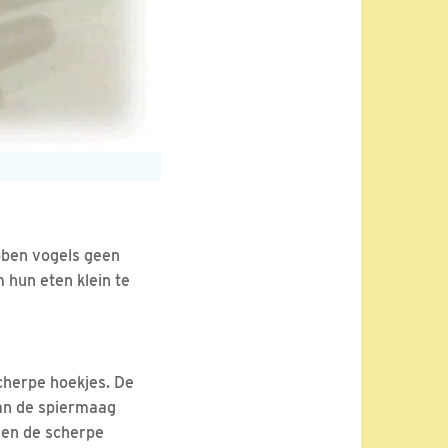
bben vogels geen
 hun eten klein te
cherpe hoekjes. De
van de spiermaag
len de scherpe