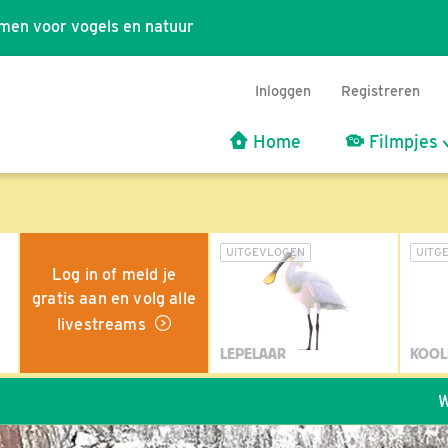
men voor vogels en natuur
Inloggen
Registreren
Home
Filmpjes
UITGEVLOGEN
UITG
Log in of meld je
gratis aan en volg alle
livestreams
LEPELAAR
KOOL
Wil jij ook de v