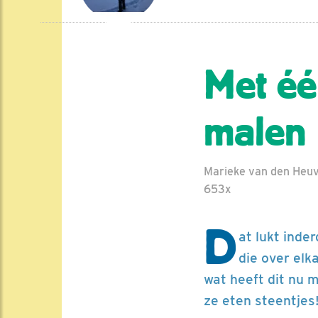
Met éé
malen
Marieke van den Heuve
653x
D
at lukt inde
die over elk
wat heeft dit nu 
ze eten steentjes