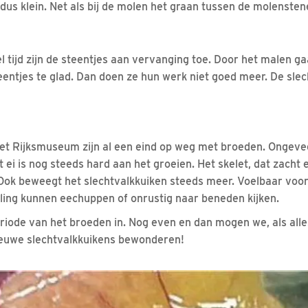
 dus klein. Net als bij de molen het graan tussen de molensten
l tijd zijn de steentjes aan vervanging toe. Door het malen g
eentjes te glad. Dan doen ze hun werk niet goed meer. De slec
het Rijksmuseum zijn al een eind op weg met broeden. Ongeve
t ei is nog steeds hard aan het groeien. Het skelet, dat zacht
 Ook beweegt het slechtvalkkuiken steeds meer. Voelbaar voo
eling kunnen eechuppen of onrustig naar beneden kijken.
riode van het broeden in. Nog even en dan mogen we, als alle
ieuwe slechtvalkkuikens bewonderen!