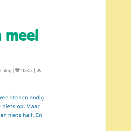
n meel
 blog
|
1134x |
twee stenen nodig
t niets op. Maar
n niets half. En