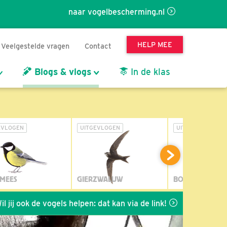
naar vogelbescherming.nl
HELP MEE
Veelgestelde vragen
Contact
Blogs & vlogs
In de klas
EVLOGEN
UITGEVLOGEN
UITGEVLOGEN
MEES
GIERZWALUW
BOSUIL
ogels helpen: dat kan via de link!
*
Seizoen 2026 van BDL 