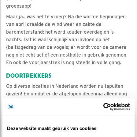
groepsapp!
Maar ja…was het te vroeg? Na die warme begindagen
van april draaide de wind weer en zakte de
barometerstand; het werd kouder, overdag én ’s
nachts. Dat is waarschijnlijk van invloed op het
(balts)gedrag van de vogels; er wordt voor de camera
nog niet echt actief een nestholte in gebruik genomen.
En ook de voorjaarstrek is nog steeds in volle gang.
DOORTREKKERS
Op diverse locaties in Nederland worden nu tapuiten
gezien! En omdat er de afgelopen decennia alleen nog
maar op een beperkt aantal plekken wordt gebroed,
noemen we die waarnemingen in den lande
‘doortrekkers’. Vogels die, net zoals wij op onze
vakantiereizen/tochten, tussenstops maken om even
Deze website maakt gebruik van cookies
uit te rusten, te eten en te drinken, bij te komen en te