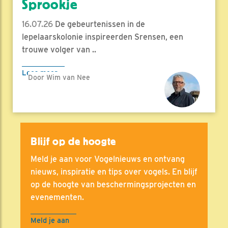
Sprookje
16.07.26
De gebeurtenissen in de
lepelaarskolonie inspireerden Srensen, een
trouwe volger van ..
Lees meer
Door Wim van Nee
Blijf op de hoogte
Meld je aan voor Vogelnieuws en ontvang
nieuws, inspiratie en tips over vogels. En blijf
op de hoogte van beschermingsprojecten en
evenementen.
Meld je aan