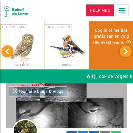
HELP MEE
Men
UITGEVLOGEN
UITGEVLOGEN
Log in of meld je
gratis aan en volg
alle livestreams
STEENUIL
VIJVER
Wil jij ook de vogels hel
Toon alle blogs & vlogs