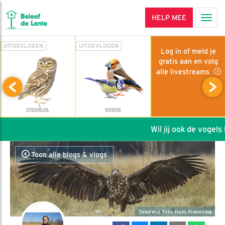
HELP MEE
Men
UITGEVLOGEN
UITGEVLOGEN
Log in of meld je
gratis aan en volg
alle livestreams
STEENUIL
VIJVER
Wil jij ook de vogels h
Toon alle blogs & vlogs
Zeearend. Foto: Hans Pietersma