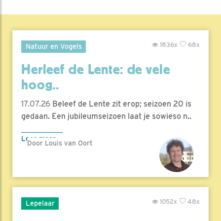
1836x
68x
Natuur en Vogels
Herleef de Lente: de vele
hoog..
17.07.26
Beleef de Lente zit erop; seizoen 20 is
gedaan. Een jubileumseizoen laat je sowieso n..
Lees meer
Door Louis van Oort
1052x
48x
Lepelaar