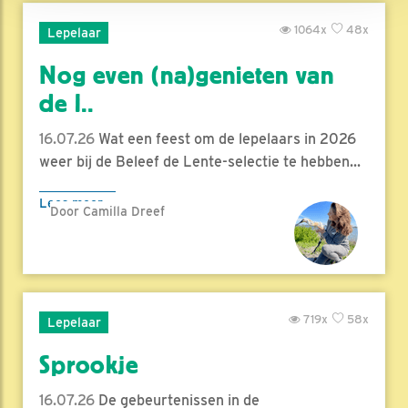
1064x
48x
Lepelaar
Nog even (na)genieten van
de l..
16.07.26
Wat een feest om de lepelaars in 2026
weer bij de Beleef de Lente-selectie te hebben...
Lees meer
Door Camilla Dreef
719x
58x
Lepelaar
Sprookje
16.07.26
De gebeurtenissen in de