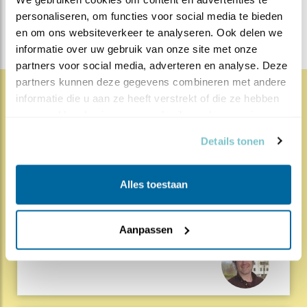
DEEL DIT BERICHT
personaliseren, om functies voor social media te bieden 
en om ons websiteverkeer te analyseren. Ook delen we 
informatie over uw gebruik van onze site met onze 
partners voor social media, adverteren en analyse. Deze 
partners kunnen deze gegevens combineren met andere 
informatie die u aan ze heeft verstrekt of die ze hebben 
1862x
68x
Natuur en Vogels
verzameld op basis van uw gebruik van hun services.
Herleef de Lente: de vele
Details tonen
hoog..
Alles toestaan
17.07.26
Beleef de Lente zit erop; seizoen 20 is
gedaan. Een jubileumseizoen laat je sowieso n..
Aanpassen
Lees meer
Door Louis van Oort