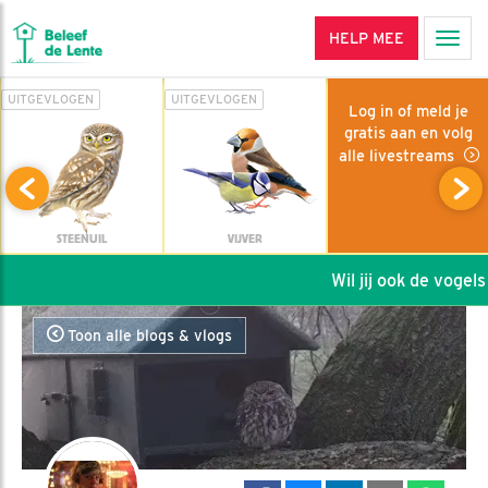
HELP MEE
Men
UITGEVLOGEN
UITGEVLOGEN
Log in of meld je
gratis aan en volg
alle livestreams
STEENUIL
VIJVER
Wil jij ook de vogels 
Toon alle blogs & vlogs