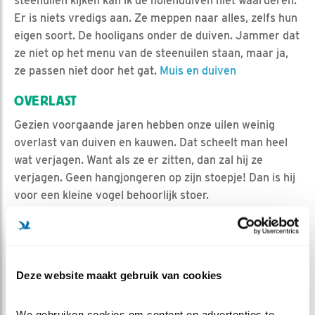
steenuilen kijken kan ik de holenduiven niet waarderen.
Er is niets vredigs aan. Ze meppen naar alles, zelfs hun
eigen soort. De hooligans onder de duiven. Jammer dat
ze niet op het menu van de steenuilen staan, maar ja,
ze passen niet door het gat.
Muis en duiven
OVERLAST
Gezien voorgaande jaren hebben onze uilen weinig
overlast van duiven en kauwen. Dat scheelt man heel
wat verjagen. Want als ze er zitten, dan zal hij ze
verjagen. Geen hangjongeren op zijn stoepje! Dan is hij
voor een kleine vogel behoorlijk stoer.
MEER OVER
Vind ik leuk
Bewaar deze blog
Steenuil
Alle Beleef de
Deze website maakt gebruik van cookies
Lente blogs
We gebruiken cookies om content en advertenties te 