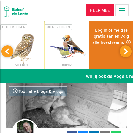
HELP MEE
Men
UITGEVLOGEN
UITGEVLOGEN
Log in of meld je
gratis aan en volg
alle livestreams
STEENUIL
VIJVER
Wil jij ook de vogels hel
Toon alle blogs & vlogs