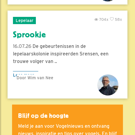
704x
58x
Lepelaar
Sprookje
16.07.26
De gebeurtenissen in de
lepelaarskolonie inspireerden Srensen, een
trouwe volger van ..
Lees meer
Door Wim van Nee
Blijf op de hoogte
Meld je aan voor Vogelnieuws en ontvang
nieuws, inspiratie en tips over vogels. En blijf