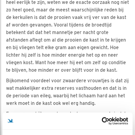
heel eerlijk te zijn, weten we de exacte oorzaak nog niet
zo heel goed, maar de meest waarschijnlijke reden bij
de kerkuilen is dat de prooien vaak vrij ver van de kast
af worden gevangen. Vooral tijdens de broedtijd
betekent dat dat het mannetje per nacht grote
afstanden aflegt om al die prooien de kast in te krijgen
en bij vliegen telt elke gram aan eigen gewicht. Hoe
lichter hij zelf is hoe minder energie het op en neer
vliegen kost. Want hoe meer hij eet om zelf op conditie
te blijven, hoe minder er over blijft voor in de kast.
Bijkomend voordeel voor zwaardere vrouwtjes is dat zij
wat makkelijker extra reserves vasthouden en dat is in
de periode van eileg, waarbij het lichaam hard aan het
werk moet in de kast ook wel erg handig.
En meer een bijkomend gevolg dan een oorzaak, is dat
het vrouwtje daardoor ook vaak net iets sterker is en
dat hebben we in de afgelopen jaren al een aantal keer