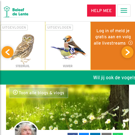
HELP MEE
Men
UITGEVLOGEN
UITGEVLOGEN
Log in of meld je
gratis aan en volg
alle livestreams
STEENUIL
VIJVER
Wil jij ook de vogels 
Toon alle blogs & vlogs