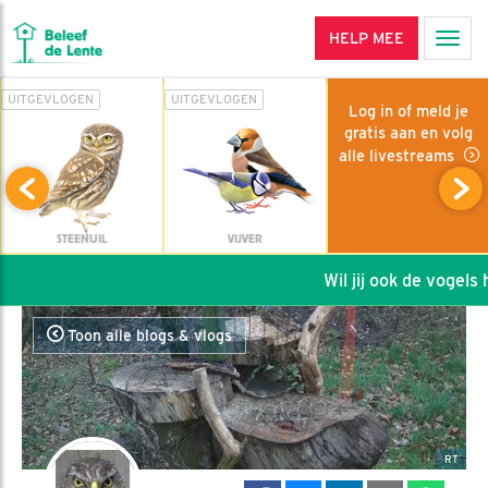
HELP MEE
Men
UITGEVLOGEN
UITGEVLOGEN
Log in of meld je
gratis aan en volg
alle livestreams
STEENUIL
VIJVER
Wil jij ook de vogels h
Toon alle blogs & vlogs
RT