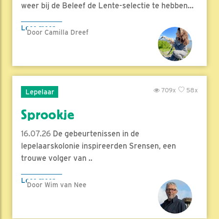
weer bij de Beleef de Lente-selectie te hebben...
Lees meer
Door Camilla Dreef
709x
58x
Lepelaar
Sprookje
16.07.26
De gebeurtenissen in de
lepelaarskolonie inspireerden Srensen, een
trouwe volger van ..
Lees meer
Door Wim van Nee