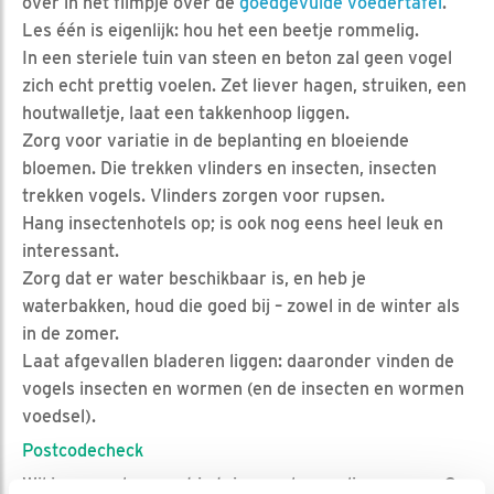
over in het filmpje over de
goedgevulde voedertafel
.
Les één is eigenlijk: hou het een beetje rommelig.
In een steriele tuin van steen en beton zal geen vogel
zich echt prettig voelen. Zet liever hagen, struiken, een
houtwalletje, laat een takkenhoop liggen.
Zorg voor variatie in de beplanting en bloeiende
bloemen. Die trekken vlinders en insecten, insecten
trekken vogels. Vlinders zorgen voor rupsen.
Hang insectenhotels op; is ook nog eens heel leuk en
interessant.
Zorg dat er water beschikbaar is, en heb je
waterbakken, houd die goed bij – zowel in de winter als
in de zomer.
Laat afgevallen bladeren liggen: daaronder vinden de
vogels insecten en wormen (en de insecten en wormen
voedsel).
Postcodecheck
Wil je meer doen met je tuin, goed voor dier en mens?