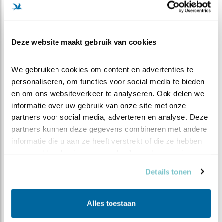
Vogelbescherming Nederland heeft een heel leuke site:
Mijn tuin, Mijn Vogelparadijs
. Doe de postcodecheck, zie
welke vogels in jouw omgeving veel voorkomen en leer
Deze website maakt gebruik van cookies
wat je kan doen om ze in jouw tuin te krijgen.
Tuininrichting
We gebruiken cookies om content en advertenties te 
Dan is er tot slot ook nog de site van Vogelbescherming
personaliseren, om functies voor social media te bieden 
met
praktische tips en de mogelijkheid om persoonlijk
en om ons websiteverkeer te analyseren. Ook delen we 
tuinadvies
te krijgen van een tuinvogelconsulent van
informatie over uw gebruik van onze site met onze 
VBN.
partners voor social media, adverteren en analyse. Deze 
partners kunnen deze gegevens combineren met andere 
Wij wensen u heel veel plezier, hier en in uw eigen tuin,
informatie die u aan ze heeft verstrekt of die ze hebben 
in alle seizoenen.
verzameld op basis van uw gebruik van hun services.
Details tonen
Alles toestaan