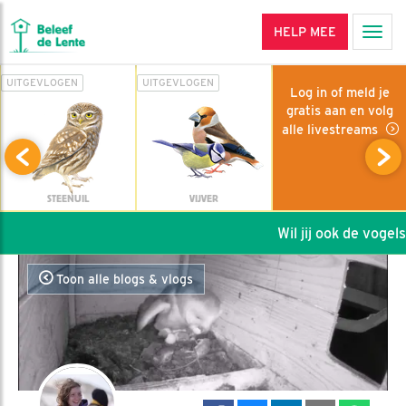
HELP MEE
Men
UITGEVLOGEN
UITGEVLOGEN
Log in of meld je
gratis aan en volg
alle livestreams
STEENUIL
VIJVER
Wil jij ook de vogels 
Toon alle blogs & vlogs