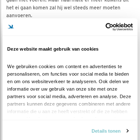
het ei gaan komen zal hij wel steeds meer moeten
aanvoeren.
DE EIWEKKER
Deze website maakt gebruik van cookies
Eén ei uit, maar nog zes eieren te gaan! De komende
tijd zal waarschijnlijk ongeveer om de dag een eitje
uitkomen. Het eerstvolgende kuiken wordt dan dus
We gebruiken cookies om content en advertenties te 
personaliseren, om functies voor social media te bieden 
grofweg in de nacht van maandag op dinsdag verwacht.
en om ons websiteverkeer te analyseren. Ook delen we 
Maar iets eerder of later kan natuurlijk ook. Vast staat
informatie over uw gebruik van onze site met onze 
in ieder geval dat het een drukke en prachtige tijd gaat
partners voor social media, adverteren en analyse. Deze 
worden om mee te kijken, dus ga er goed voor zitten en
partners kunnen deze gegevens combineren met andere 
neem nog een extra bakje popcorn!
informatie die u aan ze heeft verstrekt of die ze hebben 
verzameld op basis van uw gebruik van hun services.
Details tonen