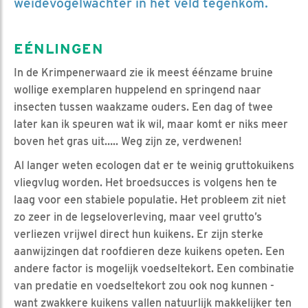
weidevogelwachter in het veld tegenkom.
EÉNLINGEN
In de Krimpenerwaard zie ik meest éénzame bruine
wollige exemplaren huppelend en springend naar
insecten tussen waakzame ouders. Een dag of twee
later kan ik speuren wat ik wil, maar komt er niks meer
boven het gras uit….. Weg zijn ze, verdwenen!
Al langer weten ecologen dat er te weinig gruttokuikens
vliegvlug worden. Het broedsucces is volgens hen te
laag voor een stabiele populatie. Het probleem zit niet
zo zeer in de legseloverleving, maar veel grutto’s
verliezen vrijwel direct hun kuikens. Er zijn sterke
aanwijzingen dat roofdieren deze kuikens opeten. Een
andere factor is mogelijk voedseltekort. Een combinatie
van predatie en voedseltekort zou ook nog kunnen -
want zwakkere kuikens vallen natuurlijk makkelijker ten