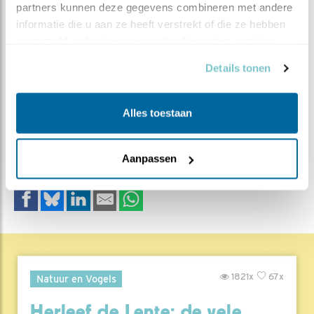
partners kunnen deze gegevens combineren met andere 
Al snel na het uitkomen vinden de gruttokuikens hun weg in
informatie die u aan ze heeft verstrekt of die ze hebben 
het weiland,
verzameld op basis van uw gebruik van hun services.
Details tonen
MEER OVER
Vind ik leuk
Bewaar deze blog
Alles toestaan
Boerenlandvogels
Alle
Beleef de Lente blogs
Aanpassen
DEEL DIT BERICHT
1821x
67x
Natuur en Vogels
Herleef de Lente: de vele