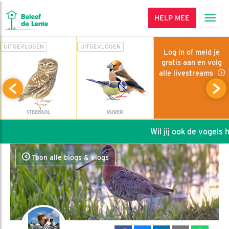
HELP MEE
Men
UITGEVLOGEN
UITGEVLOGEN
Log in of meld je
gratis aan en volg
alle livestreams
STEENUIL
VIJVER
Wil jij ook de vogels he
Toon alle blogs & vlogs