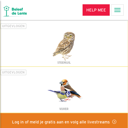
HELP MEE
Men
UITGEVLOGEN
STEENUIL
UITGEVLOGEN
VIJVER
Log in of meld je gratis aan en volg alle livestreams