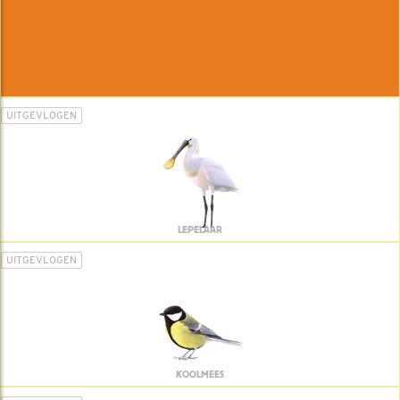
UITGEVLOGEN
LEPELAAR
UITGEVLOGEN
KOOLMEES