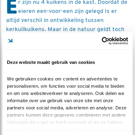
E
r zijn nu 4 kuikens in de kast. Doordat de
eieren een-voor-een zijn gelegd Is er
altijd verschil in ontwikkeling tussen
kerkuilkuikens. Maar in de natuur geldt toch
het recht van de sterkste? Gaat dat dan wel
goedkomen met die kleinere kuikens? Krijgen
ze allemaal genoeg te eten?
Deze website maakt gebruik van cookies
Dat evolutie betekent dat de sterkste overleeft is een
We gebruiken cookies om content en advertenties te 
hardnekkig misverstand. “Survival of the fittest” gaat
personaliseren, om functies voor social media te bieden 
niet over hoe sterk of fit, maar over wie het beste past
en om ons websiteverkeer te analyseren. Ook delen we 
bij de omstandigheden. Evolutie stuurt op overleving en
informatie over uw gebruik van onze site met onze 
uiteindelijk de voortplanting van de nakomelingen,
partners voor social media, adverteren en analyse. Deze 
samen de ‘fitness”.
partners kunnen deze gegevens combineren met andere 
informatie die u aan ze heeft verstrekt of die ze hebben 
FITNESS
verzameld op basis van uw gebruik van hun services.