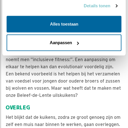
Omdat die fitness zo belangrijk is in de evolutie, kan
Details tonen
juist samenwerking voordelig zijn. Zeker als het om
samenwerking gaat tussen familie, en helemaal als het
alternatief, knokken, een risico meebrengt. Als je
Alles toestaan
tegenstander scherpe snavel en klauwen heeft
bijvoorbeeld. Je broer of zus bevat immers voor 50%
Aanpassen
jouw genen. Als die (ook) overleven en later jongen
krijgen, worden ook jouw genen doorgegeven. Dat
noemt men “inclusieve fitness:”. Een aanpassing om
elkaar te helpen kan dan evolutionair voordelig zijn.
Een bekend voorbeeld is het helpen bij het verzamelen
van voedsel voor jongen door oudere broers of zussen
bij wolven en vossen. Maar wat heeft dat te maken met
onze Beleef-de-Lente uilskuikens?
OVERLEG
Het blijkt dat de kuikens, zodra ze groot genoeg zijn om
zelf een muis naar binnen te werken, gaan overleggen.