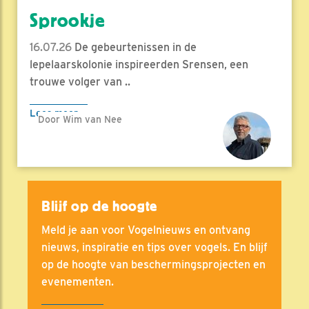
Sprookje
16.07.26
De gebeurtenissen in de
lepelaarskolonie inspireerden Srensen, een
trouwe volger van ..
Lees meer
Door Wim van Nee
Blijf op de hoogte
Meld je aan voor Vogelnieuws en ontvang
nieuws, inspiratie en tips over vogels. En blijf
op de hoogte van beschermingsprojecten en
evenementen.