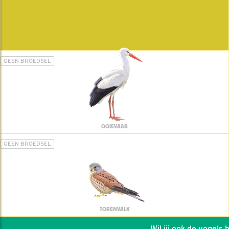
GEEN BROEDSEL
OOIEVAAR
GEEN BROEDSEL
TORENVALK
Wil jij ook de vogels he