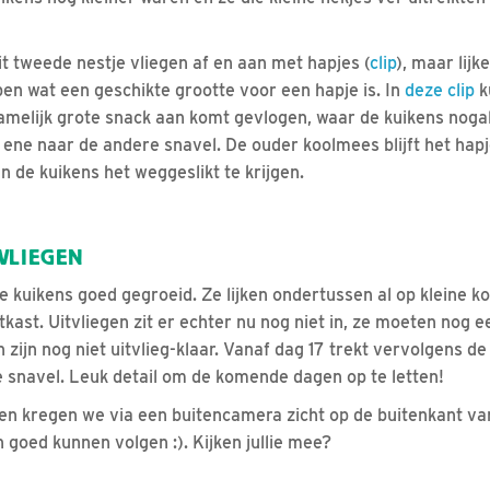
t tweede nestje vliegen af en aan met hapjes (
clip
), maar lij
en wat een geschikte grootte voor een hapje is. In
deze clip
k
amelijk grote snack aan komt gevlogen, waar de kuikens nog
 ene naar de andere snavel. De ouder koolmees blijft het hap
van de kuikens het weggeslikt te krijgen.
VLIEGEN
de kuikens goed gegroeid. Ze lijken ondertussen al op kleine k
stkast. Uitvliegen zit er echter nu nog niet in, ze moeten nog 
 zijn nog niet uitvlieg-klaar. Vanaf dag 17 trekt vervolgens 
e snavel. Leuk detail om de komende dagen op te letten!
n kregen we via een buitencamera zicht op de buitenkant va
 goed kunnen volgen :). Kijken jullie mee?