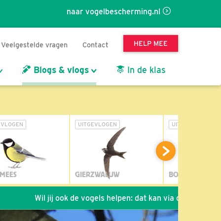
naar vogelbescherming.nl
HELP MEE
Veelgestelde vragen
Contact
Blogs & vlogs
In de klas
EVLOGEN
UITGEVLOGEN
UITGEVLOGEN
MEES
GIERZWALUW
BOSUIL
Wil jij ook de vogels helpen: dat kan via de link!
*
Sei