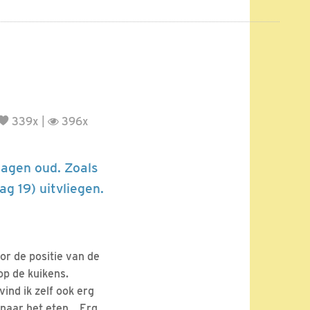
339x |
396x
dagen oud. Zoals
g 19) uitvliegen.
oor de positie van de
op de kuikens.
ind ik zelf ook erg
n naar het eten… Erg