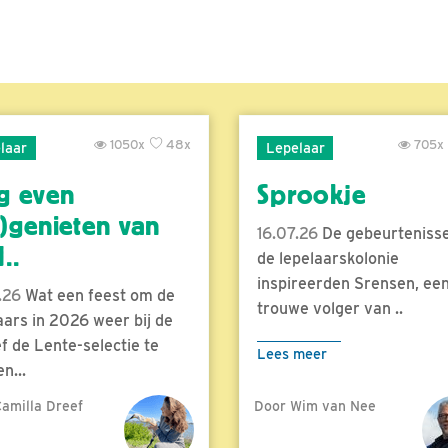
1050x
48x
705x
laar
Lepelaar
g even
Sprookje
)genieten van
16.07.26
De gebeurtenisse
..
de lepelaarskolonie
inspireerden Srensen, ee
.26
Wat een feest om de
trouwe volger van ..
aars in 2026 weer bij de
f de Lente-selectie te
Lees meer
n...
amilla Dreef
Door Wim van Nee
meer