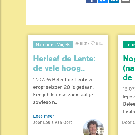
1831x
68x
Natuur en Vogels
Lepe
Herleef de Lente:
No
de vele hoog..
(na
de l
17.07.26
Beleef de Lente zit
erop; seizoen 20 is gedaan.
16.07
Een jubileumseizoen laat je
lepel
sowieso n..
Belee
hebbe
Lees meer
Door Louis van Oort
Door C
Lees 