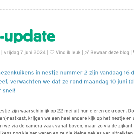
-update
| vrijdag 7 juni 2024 |
Vind ik leuk
|
Bewaar deze blog
|
mezenkuikens in nestje nummer 2 zijn vandaag 16 
eef, verwachten we dat ze rond maandag 10 juni (da
 snel!
 nestje zijn waarschijnlijk op 22 mei uit hun eieren gekropen. D
n)nestkast, krijgen we een heel andere kijk op het nestje en 
 we via de camera vaak vanaf boven, maar zo via de zijkant v
ikens nog kleiner waren en ze die kleine nekjes ver uitreikte