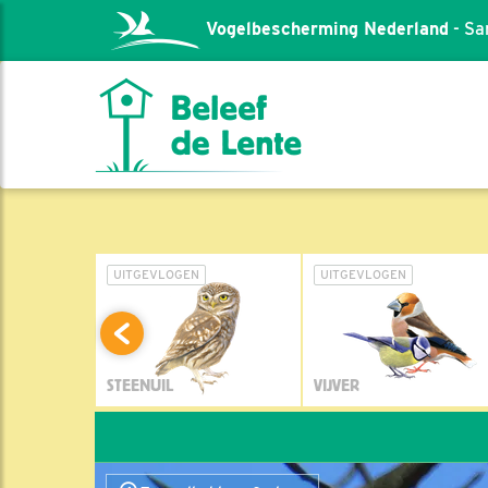
Vogelbescherming Nederland
- Sa
L
UITGEVLOGEN
UITGEVLOGEN
STEENUIL
VIJVER