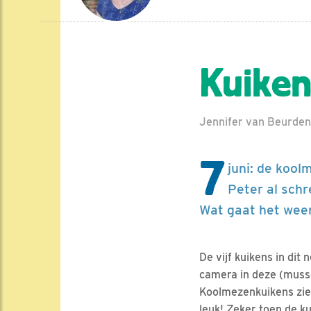
Kuiken
Jennifer van Beurden 
7
juni: de kool
Peter al schr
Wat gaat het weer
De vijf kuikens in dit
camera in deze (musse
Koolmezenkuikens zien
leuk! Zeker toen de ku