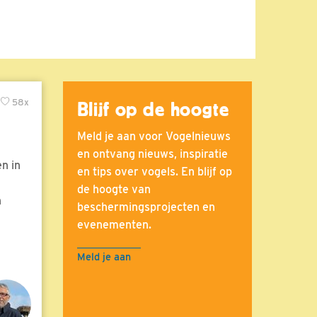
58x
Blijf op de hoogte
Meld je aan voor Vogelnieuws
en ontvang nieuws, inspiratie
n in
en tips over vogels. En blijf op
de hoogte van
n
beschermingsprojecten en
evenementen.
Meld je aan