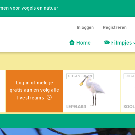
men voor vogels en natuur
Inloggen
Registreren
Home
Filmpjes
UITGEVLOGEN
UITG
Log in of meld je
gratis aan en volg alle
livestreams
LEPELAAR
KOOL