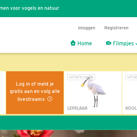
men voor vogels en natuur
Inloggen
Registreren
Home
Filmpjes
UITGEVLOGEN
UITG
Log in of meld je
gratis aan en volg alle
livestreams
LEPELAAR
KOOL