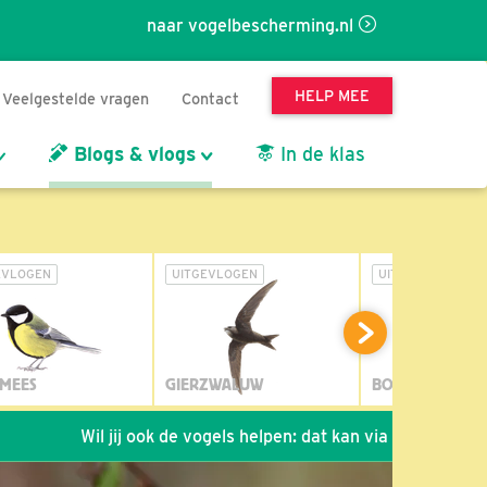
naar vogelbescherming.nl
HELP MEE
Veelgestelde vragen
Contact
Blogs & vlogs
In de klas
EVLOGEN
UITGEVLOGEN
UITGEVLOGEN
MEES
GIERZWALUW
BOSUIL
Wil jij ook de vogels helpen: dat kan via de link!
*
Sei