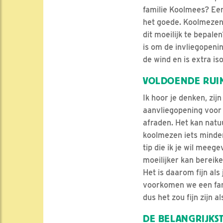
familie Koolmees? Een 
het goede. Koolmezen v
dit moeilijk te bepale
is om de invliegopeni
de wind en is extra is
VOLDOENDE RUI
Ik hoor je denken, zi
aanvliegopening voor 
afraden. Het kan natuu
koolmezen iets minder 
tip die ik je wil meeg
moeilijker kan bereike
Het is daarom fijn als
voorkomen we een fam
dus het zou fijn zijn a
DE BELANGRIJKST