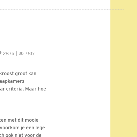
287x |
761x
 kroost groot kan
slaapkamers
ar criteria. Maar hoe
iten met dit mooie
 voorkom je een lege
ch ook niet voor de