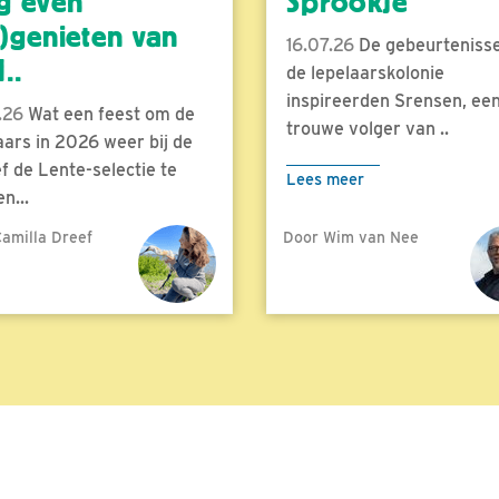
g even
Sprookje
)genieten van
16.07.26
De gebeurtenisse
..
de lepelaarskolonie
inspireerden Srensen, ee
.26
Wat een feest om de
trouwe volger van ..
aars in 2026 weer bij de
f de Lente-selectie te
Lees meer
n...
amilla Dreef
Door Wim van Nee
meer