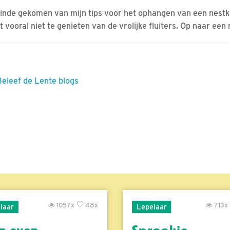
einde gekomen van mijn tips voor het ophangen van een nestkas
 vooral niet te genieten van de vrolijke fluiters. Op naar ee
Beleef de Lente blogs
1057x
48x
713x
laar
Lepelaar