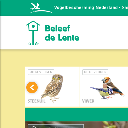
Vogelbescherming Nederland
- Sa
L
UITGEVLOGEN
UITGEVLOGEN
STEENUIL
VIJVER