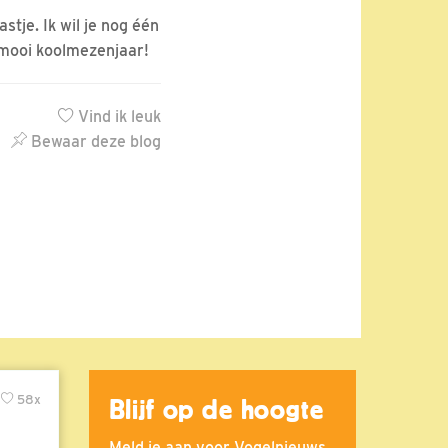
tje. Ik wil je nog één
n mooi koolmezenjaar!
Vind ik leuk
Bewaar deze blog
58x
Blijf op de hoogte
Meld je aan voor Vogelnieuws