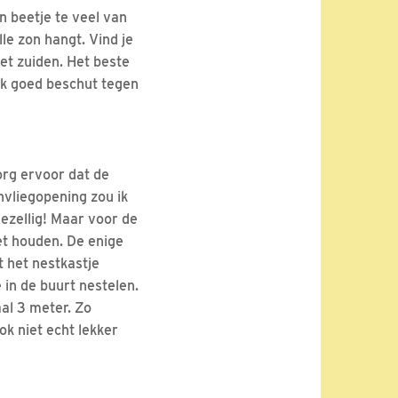
en beetje te veel van
le zon hangt. Vind je
het zuiden. Het beste
ook goed beschut tegen
org ervoor dat de
nvliegopening zou ik
gezellig! Maar voor de
oet houden. De enige
t het nestkastje
e in de buurt nestelen.
aal 3 meter. Zo
k niet echt lekker