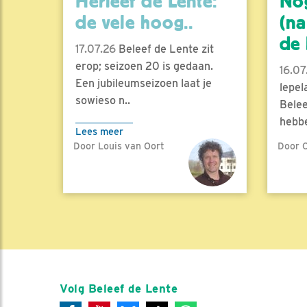
Herleef de Lente:
No
de vele hoog..
(na
de l
17.07.26
Beleef de Lente zit
erop; seizoen 20 is gedaan.
16.07
Een jubileumseizoen laat je
lepel
sowieso n..
Belee
hebbe
Lees meer
Door Louis van Oort
Door C
Lees 
Volg Beleef de Lente