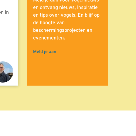
en ontvang nieuws, inspiratie
n in
en tips over vogels. En blijf op
de hoogte van
n
beschermingsprojecten en
evenementen.
Meld je aan