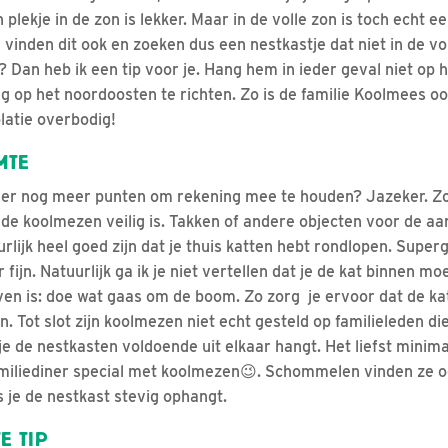
plekje in de zon is lekker. Maar in de volle zon is toch echt e
inden dit ook en zoeken dus een nestkastje dat niet in de vol
n? Dan heb ik een tip voor je. Hang hem in ieder geval niet op 
ng op het noordoosten te richten. Zo is de familie Koolmees 
olatie overbodig!
MTE
jn er nog meer punten om rekening mee te houden? Jazeker. Z
de koolmezen veilig is. Takken of andere objecten voor de aa
rlijk heel goed zijn dat je thuis katten hebt rondlopen. Super
fijn. Natuurlijk ga ik je niet vertellen dat je de kat binnen m
even is: doe wat gaas om de boom. Zo zorg je ervoor dat de ka
n. Tot slot zijn koolmezen niet echt gesteld op familieleden di
 je de nestkasten voldoende uit elkaar hangt. Het liefst minim
iliediner special met koolmezen😉. Schommelen vinden ze oo
ls je de nestkast stevig ophangt.
E TIP