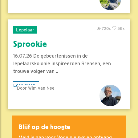
720x
58x
Lepelaar
Sprookje
16.07.26
De gebeurtenissen in de
lepelaarskolonie inspireerden Srensen, een
trouwe volger van ..
Lees meer
Door Wim van Nee
Blijf op de hoogte
Meld je aan voor Vogelnieuws en ontvang