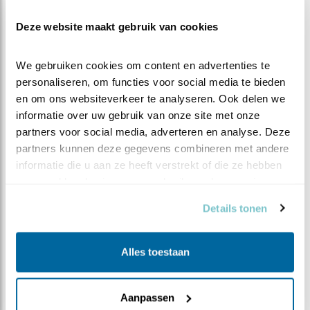
raam zitten en kijk welke vogels je voorbij ziet komen.
Deze website maakt gebruik van cookies
Als je weet waar je op moet letten en met een beetje
oefening, zul je de koolmees en de pimpelmees nooit
meer door elkaar halen 😊.
We gebruiken cookies om content en advertenties te 
personaliseren, om functies voor social media te bieden 
en om ons websiteverkeer te analyseren. Ook delen we 
informatie over uw gebruik van onze site met onze 
partners voor social media, adverteren en analyse. Deze 
partners kunnen deze gegevens combineren met andere 
informatie die u aan ze heeft verstrekt of die ze hebben 
verzameld op basis van uw gebruik van hun services.
Details tonen
Alles toestaan
Aanpassen