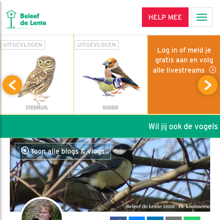
HELP MEE
Men
UITGEVLOGEN
UITGEVLOGEN
Log in of meld je
gratis aan en volg
alle livestreams
STEENUIL
VIJVER
Wil jij ook de vogels h
Toon alle blogs & vlogs