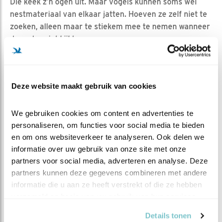
Die keek z’n ogen uit. Maar vogels kunnen soms wel
nestmateriaal van elkaar jatten. Hoeven ze zelf niet te
zoeken, alleen maar te stiekem mee te nemen wanneer
de ander niet kijkt.
De derde concurrent komt in de vorm van de
oorspronkelijke eigenaar. De boerenzwaluw! Die heeft
zich zowaar al even laten zien op het erf en voor de
Deze website maakt gebruik van cookies
camera! Voor het geval je het gemist hebt, ik heb
hierboven een screenshot toegevoegd. Het duurde
We gebruiken cookies om content en advertenties te 
ongeveer 2/10 van een seconde. De komende dagen
personaliseren, om functies voor social media te bieden 
moet uitwijzen of de zwaluw weer nestplannen heeft in
en om ons websiteverkeer te analyseren. Ook delen we 
de schuur. En of ie zijn oude nest terug wil…
informatie over uw gebruik van onze site met onze 
partners voor social media, adverteren en analyse. Deze 
partners kunnen deze gegevens combineren met andere 
MEER OVER
Vind ik leuk
informatie die u aan ze heeft verstrekt of die ze hebben 
Bewaar deze blog
Boerenzwaluw
Alle Beleef
verzameld op basis van uw gebruik van hun services.
de Lente blogs
Details tonen