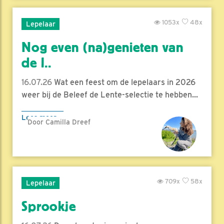
1053x
48x
Lepelaar
Nog even (na)genieten van
de l..
16.07.26
Wat een feest om de lepelaars in 2026
weer bij de Beleef de Lente-selectie te hebben...
Lees meer
Door Camilla Dreef
709x
58x
Lepelaar
Sprookje