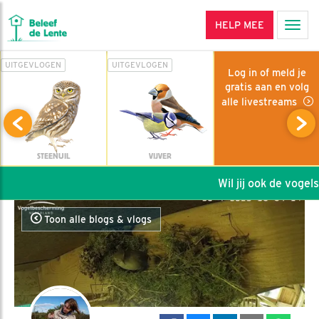
HELP MEE
Men
UITGEVLOGEN
UITGEVLOGEN
Log in of meld je
gratis aan en volg
alle livestreams
STEENUIL
VIJVER
Wil jij ook de vogels 
Toon alle blogs & vlogs