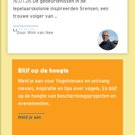
16.07.26
De gebeurtenissen in de
lepelaarskolonie inspireerden Srensen, een
trouwe volger van ..
Lees meer
Door Wim van Nee
Blijf op de hoogte
Meld je aan voor Vogelnieuws en ontvang
nieuws, inspiratie en tips over vogels. En blijf
op de hoogte van beschermingsprojecten en
evenementen.
Meld je aan