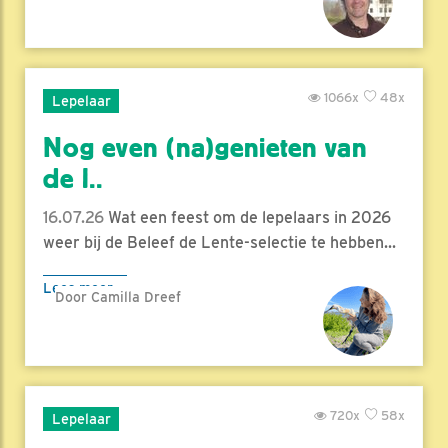
1066x
48x
Lepelaar
Nog even (na)genieten van
de l..
16.07.26
Wat een feest om de lepelaars in 2026
weer bij de Beleef de Lente-selectie te hebben...
Lees meer
Door Camilla Dreef
720x
58x
Lepelaar