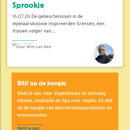
Sprookje
16.07.26
De gebeurtenissen in de
lepelaarskolonie inspireerden Srensen, een
trouwe volger van ..
Lees meer
Door Wim van Nee
Blijf op de hoogte
Meld je aan voor Vogelnieuws en ontvang
nieuws, inspiratie en tips over vogels. En blijf
op de hoogte van beschermingsprojecten en
evenementen.
Meld je aan