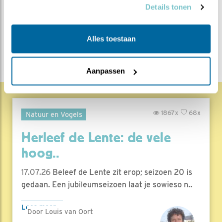
Torenvalk
Alle Beleef de
Details tonen
Lente blogs
Alles toestaan
DEEL DIT BERICHT
Aanpassen
1867x
68x
Natuur en Vogels
Herleef de Lente: de vele
hoog..
17.07.26
Beleef de Lente zit erop; seizoen 20 is
gedaan. Een jubileumseizoen laat je sowieso n..
Lees meer
Door Louis van Oort