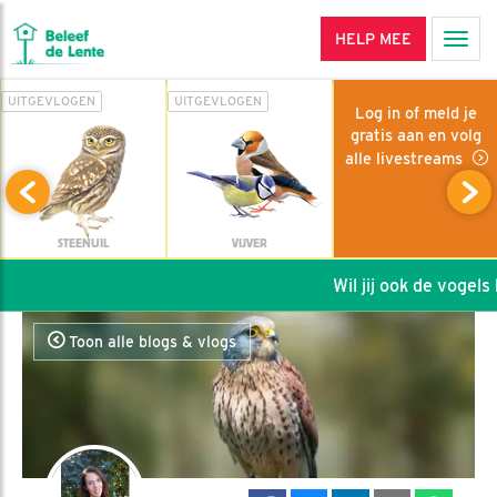
HELP MEE
Men
UITGEVLOGEN
UITGEVLOGEN
Log in of meld je
gratis aan en volg
alle livestreams
STEENUIL
VIJVER
Wil jij ook de vogels h
Toon alle blogs & vlogs