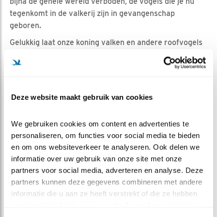
bijna de gehele wereld verboden, de vogels die je nu
tegenkomt in de valkerij zijn in gevangenschap
geboren.
Gelukkig laat onze koning valken en andere roofvogels
met rust en doet hij vandaag in het gekste geval een
dansje op het dorpsplein van Doetinchem.
En Mevrouw Torenvalk? Die trekt zich van al die oranje-
heisa niks aan en broedt lekker rustig verder, als een
Deze website maakt gebruik van cookies
ware koningin, hoog op de watertoren.
We gebruiken cookies om content en advertenties te 
personaliseren, om functies voor social media te bieden 
Bron voor dit weblog:
en om ons websiteverkeer te analyseren. Ook delen we 
Geschiedenis van de valkerij
informatie over uw gebruik van onze site met onze 
https://www.eaglewatch.nl/valkerij/valkerij.html
partners voor social media, adverteren en analyse. Deze 
partners kunnen deze gegevens combineren met andere 
informatie die u aan ze heeft verstrekt of die ze hebben 
MEER OVER
Vind ik leuk
verzameld op basis van uw gebruik van hun services.
Bewaar deze blog