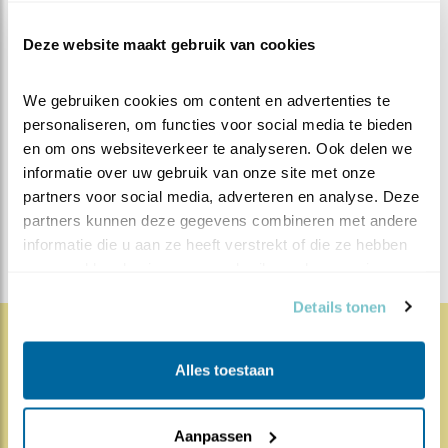
waarderen. Voor nu wens ik u een goede koningsdag
toe en vergeet niet te denken aan Koning Koolmees 😉
Deze website maakt gebruik van cookies
MEER OVER
Vind ik leuk
We gebruiken cookies om content en advertenties te 
Bewaar deze blog
personaliseren, om functies voor social media te bieden 
Koolmees
Alle Beleef de
en om ons websiteverkeer te analyseren. Ook delen we 
informatie over uw gebruik van onze site met onze 
Lente blogs
partners voor social media, adverteren en analyse. Deze 
DEEL DIT BERICHT
partners kunnen deze gegevens combineren met andere 
informatie die u aan ze heeft verstrekt of die ze hebben 
verzameld op basis van uw gebruik van hun services.
Details tonen
1882x
68x
Natuur en Vogels
Alles toestaan
Herleef de Lente: de vele
Aanpassen
hoog..