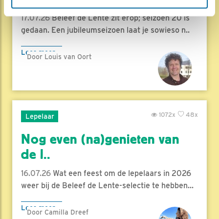
17.07.26
Beleef de Lente zit erop; seizoen 20 is
gedaan. Een jubileumseizoen laat je sowieso n..
Lees meer
Door Louis van Oort
1072x
48x
Lepelaar
Nog even (na)genieten van
de l..
16.07.26
Wat een feest om de lepelaars in 2026
weer bij de Beleef de Lente-selectie te hebben...
Lees meer
Door Camilla Dreef