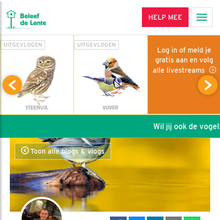
HELP MEE
Men
UITGEVLOGEN
UITGEVLOGEN
Log in of meld je
gratis aan en volg
alle livestreams
STEENUIL
VIJVER
Wil jij ook de vogels
Toon alle blogs & vlogs