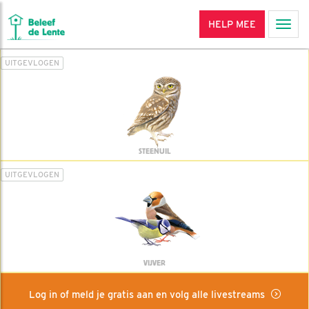
HELP MEE
Men
UITGEVLOGEN
STEENUIL
UITGEVLOGEN
VIJVER
Log in of meld je gratis aan en volg alle livestreams