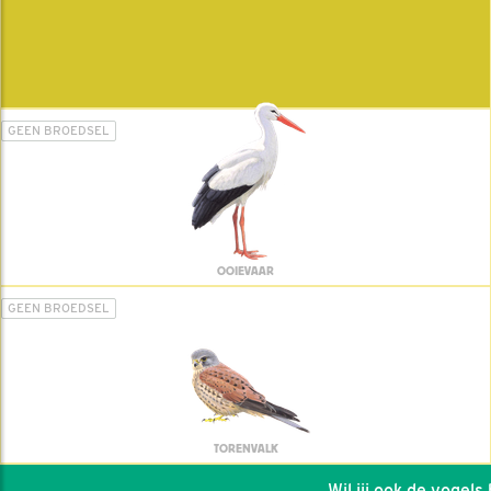
GEEN BROEDSEL
OOIEVAAR
GEEN BROEDSEL
TORENVALK
Wil jij ook de vogels he