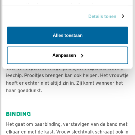
of op hoge gebouwen en schrapen een kuiltje in wat
verzameld op basis van uw gebruik van hun services.
grind als nestkom voor de eieren.
Details tonen
Het hele gedoe rondom de nestkom is waar het om
draait gedurende de baltsperiode. Vooral het mannetje
schraapt veelvuldig in het grind. De kuil, daar gaat het
Alles toestaan
hem om. Daar wil hij zo spoedig mogelijk hun eitjes
hebben met zijn toekomstig kroost erin.
Aanpassen
Hij probeert het vrouwtje steeds naar de kast te krijgen
door te roepen met hoge geluidjes: chupchup, ieechip
ieechip. Prooitjes brengen kan ook helpen. Het vrouwtje
heeft er echter niet altijd zin in. Zij komt wanneer het
haar goeddunkt.
BINDING
Het gaat om paarbinding, verstevigen van de band met
elkaar en met de kast. Vrouw slechtvalk schraapt ook in