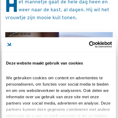
H
et mannetje gaat de hele dag heen en
weer naar de kast, al dagen. Hij wil het
vrouwtje zijn mooie kuil tonen.
Deze website maakt gebruik van cookies
We gebruiken cookies om content en advertenties te 
personaliseren, om functies voor social media te bieden 
Man schraapt in de nestkom
en om ons websiteverkeer te analyseren. Ook delen we 
informatie over uw gebruik van onze site met onze 
partners voor social media, adverteren en analyse. Deze 
KUILEN
partners kunnen deze gegevens combineren met andere 
Slechtvalken bouwen geen nesten. Ze broeden op riffen
informatie die u aan ze heeft verstrekt of die ze hebben 