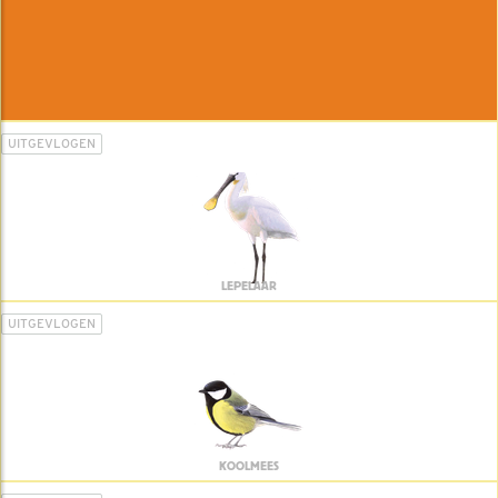
UITGEVLOGEN
LEPELAAR
UITGEVLOGEN
KOOLMEES