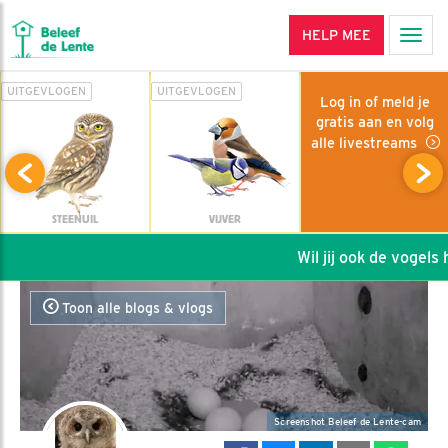
HELP MEE
Men
UITGEVLOGEN
UITGEVLOGEN
Log in of meld je
gratis aan en volg
alle livestreams
STEENUIL
VIJVER
Wil jij ook de vogels he
Toon alle blogs & vlogs
Screenshot Beleef de Lente-cam