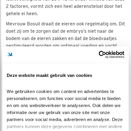
2 factoren, vormt zich een heel aderenstelsel door het
gehele ei heen.
Mevrouw Bosuil draait de eieren ook regelmatig om. Dit
doet zij om te zorgen dat de embryo’s niet naar de
bodem van de eieren zakken en dat de bloedvaatjes
gestimuleerd worden om optimaal voeding en vocht
aan- en af te voeren. Hierdoor zijn we op dit moment,
na ongeveer 11 dagen broeden, zelfs al zover dat er
embryo’s van méér dan een halve centimeter in het ei
zitten! Welliswaar lijken het nu nog mini-boontjes
Deze website maakt gebruik van cookies
zonder ledematen, het is al duidelijk waar de oogjes
zitten en de basis voor de hersentjes is al gevormd.
We gebruiken cookies om content en advertenties te 
Ook kloppen de hartjes al. Dit deden ze zelfs al vanaf
personaliseren, om functies voor social media te bieden 
dag 3!! Hoe bijzonder is dat...
en om ons websiteverkeer te analyseren. Ook delen we 
informatie over uw gebruik van onze site met onze 
partners voor social media, adverteren en analyse. Deze 
Over een week zal ‘t er allemaal al heel anders uitzien.
partners kunnen deze gegevens combineren met andere 
Laten we duimen dat het deukje toch geen deukje blijkt