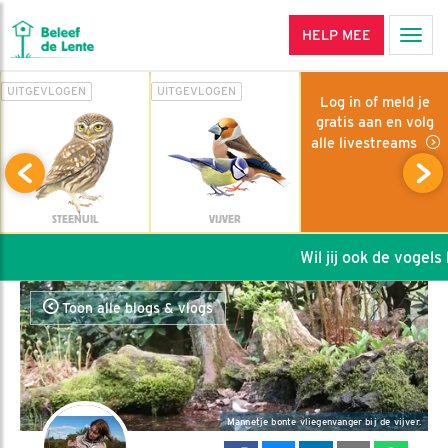
HELP MEE
Men
UITGEVLOGEN
UITGEVLOGEN
Log in of meld je
gratis aan en volg
alle livestreams
STEENUIL
VIJVER
Wil jij ook de vogels h
Toon alle blogs & vlogs
Mannetje bonte vliegenvanger bij de vijver.