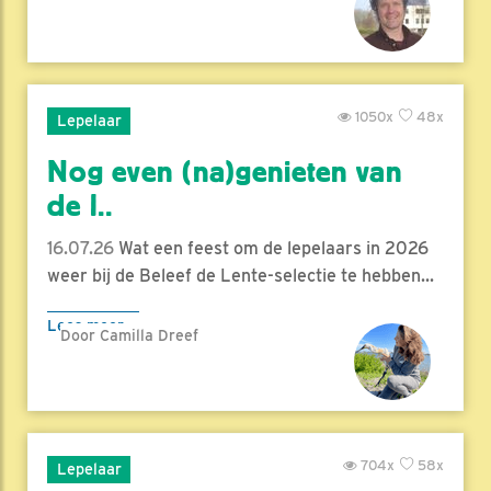
1050x
48x
Lepelaar
Nog even (na)genieten van
de l..
16.07.26
Wat een feest om de lepelaars in 2026
weer bij de Beleef de Lente-selectie te hebben...
Lees meer
Door Camilla Dreef
704x
58x
Lepelaar