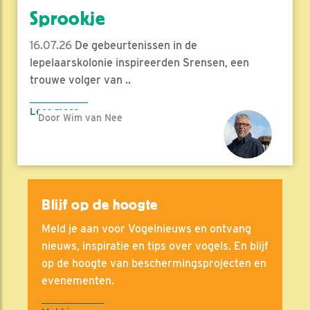
Sprookje
16.07.26
De gebeurtenissen in de
lepelaarskolonie inspireerden Srensen, een
trouwe volger van ..
Lees meer
Door Wim van Nee
Blijf op de hoogte
Meld je aan voor Vogelnieuws en ontvang
nieuws, inspiratie en tips over vogels. En blijf
op de hoogte van beschermingsprojecten en
evenementen.