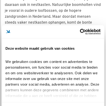
daaraan ook in nestkasten. Natuurlijke boomholten vind
je vooral in oudere loofbossen, op de hogere
zandgronden in Nederland. Maar doordat mensen
steeds vaker nestkasten ophangen, komt de bonte
vliegenvanger tegenwoordig ook wel in parken en
tuinen voor. Toch ligt het zwaartepunt van de
verspreiding nog steeds in Oost-Nederland.
De bonte vliegenvanger is een trekvogel die dus zijn
Deze website maakt gebruik van cookies
terugkeer goed moet timen. Is het te vroeg, dan zijn er
wellicht nog niet zoveel insecten voor zijn toekomstig
We gebruiken cookies om content en advertenties te 
kroost. Is hij te laat, dan zijn alle goede plekjes al bezet
personaliseren, om functies voor social media te bieden 
door andere holtebroeders. Uit jarenlang
en om ons websiteverkeer te analyseren. Ook delen we 
nestkastonderzoek is gebleken dat bonte
informatie over uw gebruik van onze site met onze 
vliegenvangers steeds vroeger een ei leggen. Dat
partners voor social media, adverteren en analyse. Deze 
betekent dus dat ze ook steeds vroeger terugkomen uit
partners kunnen deze gegevens combineren met andere 
Afrika. In 1982 lag de datum van het eerste ei
informatie die u aan ze heeft verstrekt of die ze hebben 
verzameld op basis van uw gebruik van hun services.
gemiddeld rond 13 mei, in 2002 was dat 7 mei en in