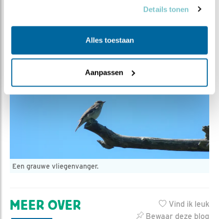
2022 is het 3 mei.
Details tonen
Heb jij al een bonte vliegenvanger gezien? In het filmpje
wat ik hierboven deel, hoor je ook de zang. Oefen maar
Alles toestaan
eens op het geluid en let dan op bij je volgende
boswandeling of je m hoort!
Aanpassen
Een grauwe vliegenvanger.
MEER OVER
Vind ik leuk
Bewaar deze blog