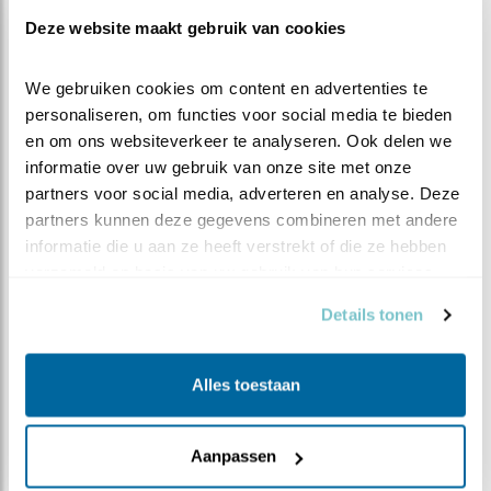
Samen met Staatsbosbeheer en het Hoekschewaards
Deze website maakt gebruik van cookies
Landschap wordt het eiland optimaal beheerd voor
deze soorten. Het nieuwe eilandje maakt onderdeel uit
We gebruiken cookies om content en advertenties te 
van het afgeronde Droomfondsproject Haringvliet.
personaliseren, om functies voor social media te bieden 
en om ons websiteverkeer te analyseren. Ook delen we 
informatie over uw gebruik van onze site met onze 
partners voor social media, adverteren en analyse. Deze 
partners kunnen deze gegevens combineren met andere 
informatie die u aan ze heeft verstrekt of die ze hebben 
verzameld op basis van uw gebruik van hun services.
Details tonen
Alles toestaan
Aanpassen
Eiland Bliek vanuit de lucht gezien