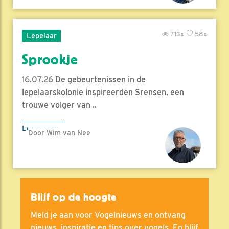
713x
58x
Lepelaar
Sprookje
16.07.26
De gebeurtenissen in de
lepelaarskolonie inspireerden Srensen, een
trouwe volger van ..
Lees meer
Door Wim van Nee
Blijf op de hoogte
Meld je aan voor Vogelnieuws en ontvang
nieuws, inspiratie en tips over vogels. En blijf