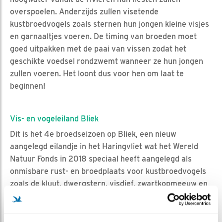
overspoelen. Anderzijds zullen visetende
kustbroedvogels zoals sternen hun jongen kleine visjes
en garnaaltjes voeren. De timing van broeden moet
goed uitpakken met de paai van vissen zodat het
geschikte voedsel rondzwemt wanneer ze hun jongen
zullen voeren. Het loont dus voor hen om laat te
beginnen!
Vis- en vogeleiland Bliek
Dit is het 4e broedseizoen op Bliek, een nieuw
aangelegd eilandje in het Haringvliet wat het Wereld
Natuur Fonds in 2018 speciaal heeft aangelegd als
onmisbare rust- en broedplaats voor kustbroedvogels
zoals de kluut, dwergstern, visdief, zwartkopmeeuw en
klein plevier en voor (trek)vissen zoals de steur, zalm,
elft, sprot en haring om er te paaien, rusten of als jonge
vis in de ondieptes rondom het eiland op te groeien.