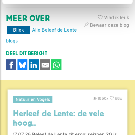
MEER OVER
Vind ik leuk
Bewaar deze blog
Bliek
Alle Beleef de Lente
blogs
DEEL DIT BERICHT
1850x
68x
Natuur en Vogels
Herleef de Lente: de vele
hoog..
17.07.26
Beleef de Lente zit erop; seizoen 20 is