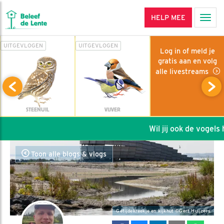
HELP MEE
Men
UITGEVLOGEN
UITGEVLOGEN
Log in of meld je
gratis aan en volg
alle livestreams
STEENUIL
VIJVER
Wil jij ook de vogels h
Toon alle blogs & vlogs
Getijdekreekje en kijkhut ©Gert Huijzers