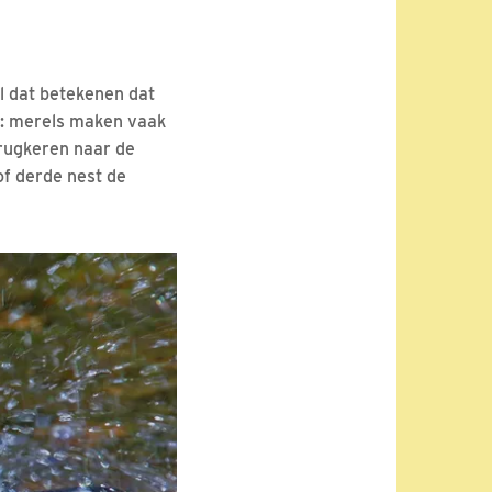
l dat betekenen dat
en: merels maken vaak
erugkeren naar de
of derde nest de