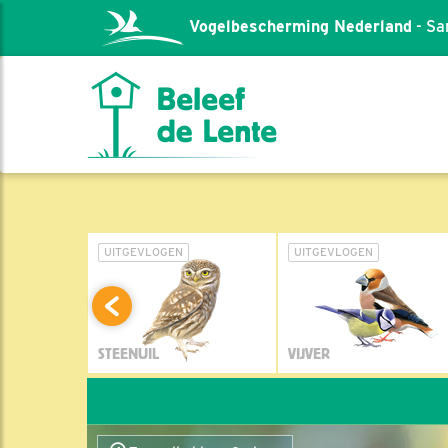
Vogelbescherming Nederland
- Sa
L
UITGEVLOGEN
UITGEVLOGEN
STEENUIL
VIJVER