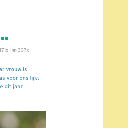
..
71x |
307x
ar vrouw is
s voor ons lijkt
 dit jaar