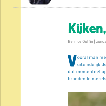
Kijken,
Bernice Goffin | zon
V
ooral man mer
uiteindelijk 
dat momenteel op 
broedende merels