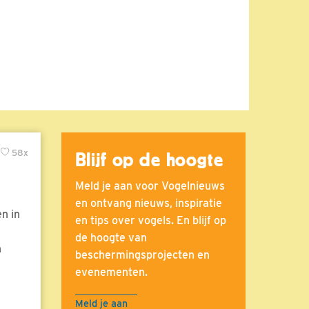
58x
Blijf op de hoogte
Meld je aan voor Vogelnieuws
en ontvang nieuws, inspiratie
n in
en tips over vogels. En blijf op
de hoogte van
n
beschermingsprojecten en
evenementen.
Meld je aan