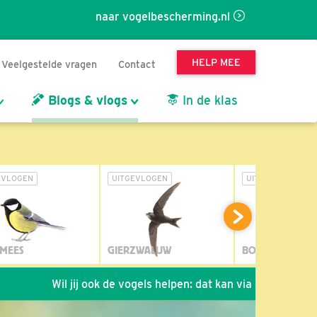
naar vogelbescherming.nl
HELP MEE
Veelgestelde vragen
Contact
Blogs & vlogs
In de klas
EVLOGEN
UITGEVLOGEN
UITGEVLOGEN
MEES
GIERZWALUW
BOSUIL
il jij ook de vogels helpen: dat kan via de link!
*
Seizoen 