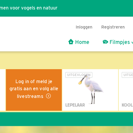
men voor vogels en natuur
Inloggen
Registreren
Home
Filmpjes
UITGEVLOGEN
UITG
Log in of meld je
gratis aan en volg alle
livestreams
LEPELAAR
KOOL
W