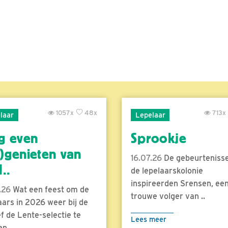
1057x
48x
713x
laar
Lepelaar
g even
Sprookje
)genieten van
16.07.26
De gebeurtenisse
..
de lepelaarskolonie
inspireerden Srensen, ee
.26
Wat een feest om de
trouwe volger van ..
aars in 2026 weer bij de
f de Lente-selectie te
Lees meer
n...