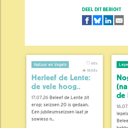
DEEL DIT BERICHT
68x
Natuur en Vogels
Lepe
1848x
Herleef de Lente:
No
de vele hoog..
(na
de l
17.07.26
Beleef de Lente zit
erop; seizoen 20 is gedaan.
16.07
Een jubileumseizoen laat je
lepel
sowieso n..
Belee
hebbe