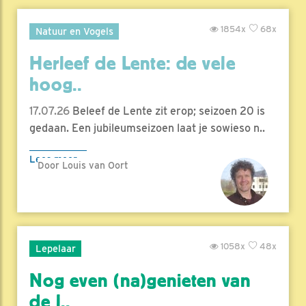
1854x
68x
Natuur en Vogels
Herleef de Lente: de vele
hoog..
17.07.26
Beleef de Lente zit erop; seizoen 20 is
gedaan. Een jubileumseizoen laat je sowieso n..
Lees meer
Door Louis van Oort
1058x
48x
Lepelaar
Nog even (na)genieten van
de l..