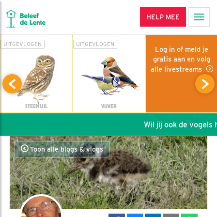
HELP MEE
Men
UITGEVLOGEN
UITGEVLOGEN
Log in of meld je
gratis aan en volg
alle livestreams
STEENUIL
VIJVER
Wil jij ook de vogels h
Toon alle blogs & vlogs