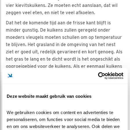
vier kievitskuikens. Ze moeten echt aanslaan, dat wil
zeggen veel eten, en niet te veel afkoelen.
Dat het de komende tijd aan de frisse kant blijft is
minder gunstig. De kuikens zullen geregeld onder
moeders vleugels moeten schuilen om op temperatuur
te blijven. Het grasland in de omgeving van het nest
ziet er goed uit, redelijk gevarieerd en kort genoeg. Als
het gras te lang en te dicht wordt is het ongeschikt als
opgroeigebied voor de kuikens. Als er eenmaal kuikens
zijn kan extensieve begrazing met rustig vee daarom
voor kievitskuikens goed uitpakken. Zo blijft het gras
kort genoeg en goed doorloopbaar voor de pullen.
Deze website maakt gebruik van cookies
HOE VERDER?
Op het moment van schrijven doet moeder kievit een
We gebruiken cookies om content en advertenties te 
dutje, de kuikens lekker warm onder haar. Maar als ze
personaliseren, om functies voor social media te bieden 
even opstaat zijn de kuikens al bijna niet meer te
en om ons websiteverkeer te analyseren. Ook delen we 