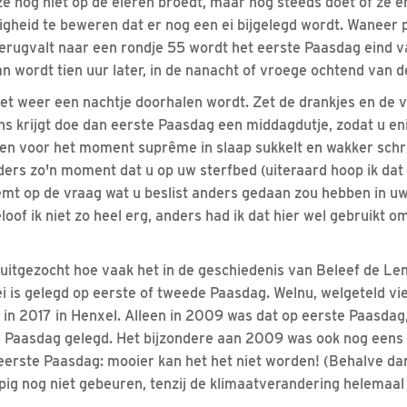
e nog niet op de eieren broedt, maar nog steeds doet of ze er 
ligheid te beweren dat er nog een ei bijgelegd wordt. Waneer 
terugvalt naar een rondje 55 wordt het eerste Paasdag eind va
an wordt tien uur later, in de nanacht of vroege ochtend van
het weer een nachtje doorhalen wordt. Zet de drankjes en de
kans krijgt doe dan eerste Paasdag een middagdutje, zodat u en
uten voor het moment suprême in slaap sukkelt en wakker schri
ders zo'n moment dat u op uw sterfbed (uiteraard hoop ik dat 
mt op de vraag wat u beslist anders gedaan zou hebben in uw l
oof ik niet zo heel erg, anders had ik dat hier wel gebruikt o
 uitgezocht hoe vaak het in de geschiedenis van Beleef de L
ei is gelegd op eerste of tweede Paasdag. Welnu, welgeteld vi
n in 2017 in Henxel. Alleen in 2009 was dat op eerste Paasdag,
 Paasdag gelegd. Het bijzondere aan 2009 was ook nog eens d
 eerste Paasdag: mooier kan het het niet worden! (Behalve da
pig nog niet gebeuren, tenzij de klimaatverandering helemaal 