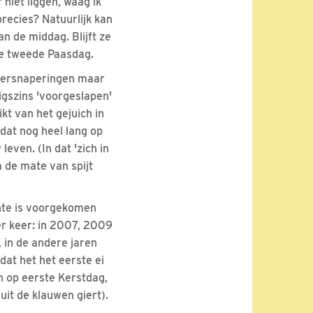
niet liggen, waag ik
precies? Natuurlijk kan
n de middag. Blijft ze
 de tweede Paasdag.
 versnaperingen maar
igszins 'voorgeslapen'
kt van het gejuich in
dat nog heel lang op
even. (In dat 'zich in
m de mate van spijt
ente is voorgekomen
er keer: in 2007, 2009
 in de andere jaren
at het het eerste ei
n op eerste Kerstdag,
uit de klauwen giert).