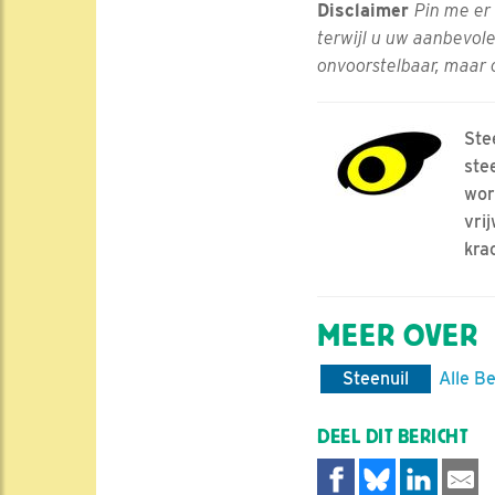
Disclaimer
Pin me er 
terwijl u uw aanbevole
onvoorstelbaar, maar 
Ste
ste
wor
vri
kra
MEER OVER
Steenuil
Alle B
DEEL DIT BERICHT