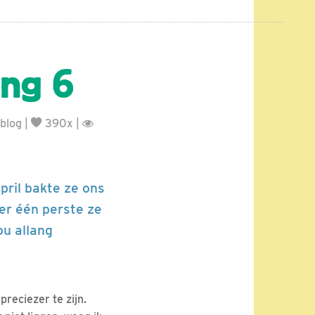
ing 6
blog
|
390x |
april bakte ze ons
er één perste ze
ou allang
preciezer te zijn.