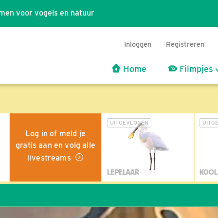
men voor vogels en natuur
Inloggen
Registreren
Home
Filmpjes
UITGEVLOGEN
UITG
Log in of meld je
gratis aan en volg alle
livestreams
LEPELAAR
KOOL