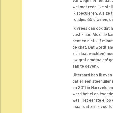
Vanwege het feit dat z
wel met redelijke stel
ik speculeren. Als ze 
rondjes 65 draaien, d
Ik vrees dan ook dat 
vast klaar. Als u de 
bent en niet vijf min
de chat. Dat wordt an
zich laat wachten) noe
uw graf omdraaien' gel
aan te geven).
Uiteraard heb ik even
dat er een steenuilen
en 2011 in Harrveld e
werd het ei op tweede
was. Het eerste ei op
maar dat zie ik voorlo