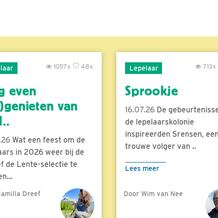
1057x
48x
713x
laar
Lepelaar
g even
Sprookje
)genieten van
16.07.26
De gebeurtenisse
..
de lepelaarskolonie
inspireerden Srensen, ee
.26
Wat een feest om de
trouwe volger van ..
aars in 2026 weer bij de
f de Lente-selectie te
Lees meer
n...
amilla Dreef
Door Wim van Nee
meer