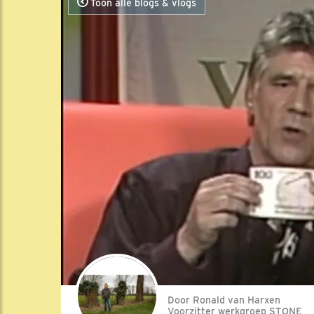
Toon alle blogs & vlogs
Door Ronald van Harxen
Voorzitter werkgroep STONE