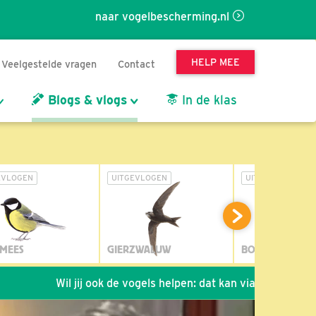
naar vogelbescherming.nl
HELP MEE
Veelgestelde vragen
Contact
Blogs & vlogs
In de klas
EVLOGEN
UITGEVLOGEN
UITGEVLOGEN
MEES
GIERZWALUW
BOSUIL
Wil jij ook de vogels helpen: dat kan via de link!
*
Sei