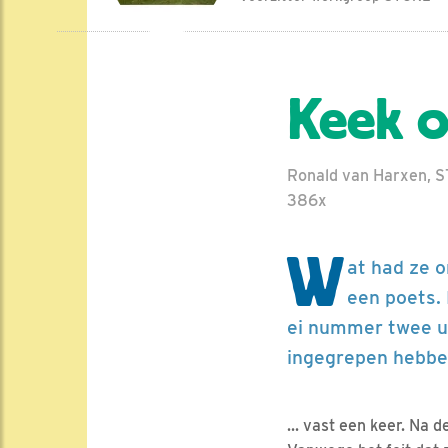
Keek o
Ronald van Harxen, S
386x
W
at had ze o
een poets.
ei nummer twee uit
ingegrepen hebben
... vast een keer. Na 