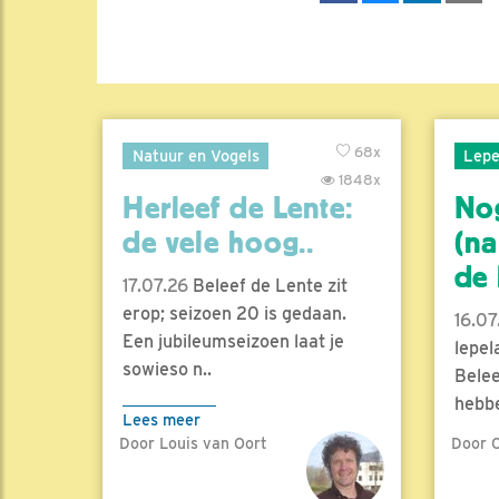
68x
Natuur en Vogels
Lepe
1848x
Herleef de Lente:
No
de vele hoog..
(na
de l
17.07.26
Beleef de Lente zit
erop; seizoen 20 is gedaan.
16.07
Een jubileumseizoen laat je
lepel
sowieso n..
Belee
hebbe
Lees meer
Door Louis van Oort
Door C
Lees 