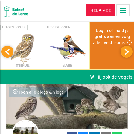
HELP MEE
Men
UITGEVLOGEN
UITGEVLOGEN
Log in of meld je
gratis aan en volg
alle livestreams
STEENUIL
VIJVER
Wil jij ook de vogels h
Toon alle blogs & vlogs