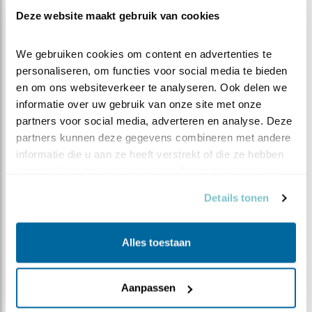
Deze website maakt gebruik van cookies
We gebruiken cookies om content en advertenties te 
personaliseren, om functies voor social media te bieden 
en om ons websiteverkeer te analyseren. Ook delen we 
informatie over uw gebruik van onze site met onze 
partners voor social media, adverteren en analyse. Deze 
partners kunnen deze gegevens combineren met andere 
informatie die u aan ze heeft verstrekt of die ze hebben 
verzameld op basis van uw gebruik van hun services.
Steenuilenoverleg Nederland (STONE) is een
landelijke werkgroep die steenuilenbescherming en
Details tonen
-onderzoek coördineert, stimuleert en faciliteert.
Daartoe wordt samengewerkt met relevante
Alles toestaan
binnen- en buitenlandse, professionele en
vrijwilligersorganisaties. STONE is een
vrijwilligersorganisatie, zonder betaalde krachten.
Aanpassen
Bezoek de
website van STONE