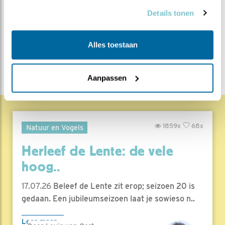
Bewaar deze blog
Ooievaar
Alle Beleef de
Details tonen
Lente blogs
Alles toestaan
DEEL DIT BERICHT
Aanpassen
1859x
68x
Natuur en Vogels
Herleef de Lente: de vele
hoog..
17.07.26
Beleef de Lente zit erop; seizoen 20 is
gedaan. Een jubileumseizoen laat je sowieso n..
Lees meer