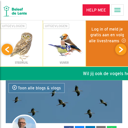
HELP MEE
Men
UITGEVLOGEN
UITGEVLOGEN
Log in of meld je
gratis aan en volg
alle livestreams
STEENUIL
VIJVER
Wil jij ook de vogels he
Toon alle blogs & vlogs