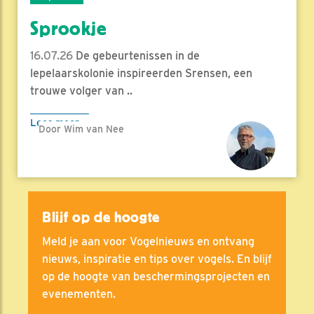
Sprookje
16.07.26
De gebeurtenissen in de
lepelaarskolonie inspireerden Srensen, een
trouwe volger van ..
Lees meer
Door Wim van Nee
Blijf op de hoogte
Meld je aan voor Vogelnieuws en ontvang
nieuws, inspiratie en tips over vogels. En blijf
op de hoogte van beschermingsprojecten en
evenementen.