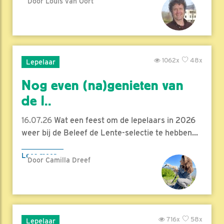
Door Louis van Oort
1062x
48x
Lepelaar
Nog even (na)genieten van
de l..
16.07.26
Wat een feest om de lepelaars in 2026
weer bij de Beleef de Lente-selectie te hebben...
Lees meer
Door Camilla Dreef
716x
58x
Lepelaar