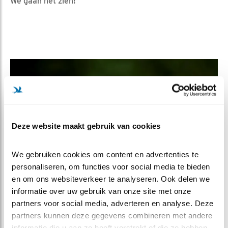
We gaan het zien!
Deze website maakt gebruik van cookies
We gebruiken cookies om content en advertenties te 
personaliseren, om functies voor social media te bieden 
en om ons websiteverkeer te analyseren. Ook delen we 
informatie over uw gebruik van onze site met onze 
partners voor social media, adverteren en analyse. Deze 
MM
partners kunnen deze gegevens combineren met andere 
informatie die u aan ze heeft verstrekt of die ze hebben 