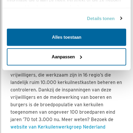
verzameld op basis van uw gebruik van hun services.
Details tonen
De stichting Kerkuilenwerkgroep heeft tot doel het
Alles toestaan
‘beschermen van de kerkuil’ door ‘het geven van
voorlichting en educatie, door het plaatsen van
nestkasten en het verzamelen en registreren van
Aanpassen
gegevens’. De stichting is een overkoepelende
landelijke organisatie met ongeveer 1.000
vrijwilligers, die werkzaam zijn in 16 regio’s die
landelijk ruim 10.000 kerkuilnestkasten beheren en
controleren. Dankzij de inspanningen van deze
vrijwilligers en de medewerking van boeren en
burgers is de broedpopulatie van kerkuilen
toegenomen van ongeveer 100 broedparen eind
jaren ’70 tot 3.000 nu. Meer weten? Bezoek de
website van Kerkuilenwerkgroep Nederland