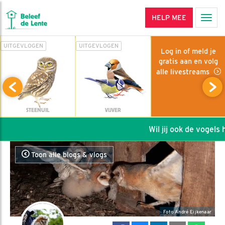
HELP MEE
Men
UITGEVLOGEN
UITGEVLOGEN
Log in of meld je
gratis aan en volg
alle livestreams
STEENUIL
VIJVER
Wil jij ook de vogels he
Toon alle blogs & vlogs
Foto André Eijkenaar